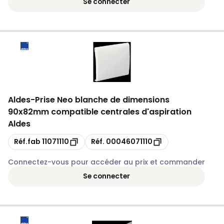
Se connecter
Aldes
-
Prise Neo blanche de dimensions
90x82mm compatible centrales d'aspiration
Aldes
Copie
Copie
Réf.fab
11071110
Réf.
00046071110
Connectez-vous pour accéder au prix et commander
Se connecter