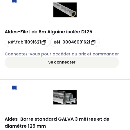
Aldes
-
Filet de 6m Algaine isolée D125
Copie
Copie
Réf.fab
11091621
Réf.
00046091621
Connectez-vous pour accéder au prix et commander
Se connecter
Aldes
-
Barre standard GALVA 3 mètres et de
diamètre 125 mm