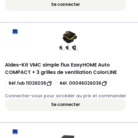
Se connecter
Aldes
-
Kit VMC simple flux EasyHOME Auto
COMPACT + 3 grilles de ventilation ColorLINE
Copie
Copie
Réf.fab
11026036
Réf.
00046026036
Connectez-vous pour accéder au prix et commander
Se connecter