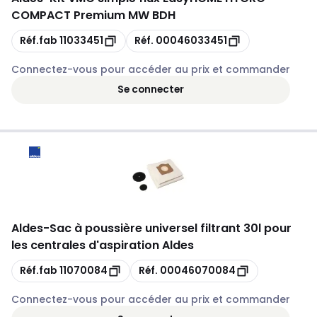
COMPACT Premium MW BDH
Copie
Copie
Réf.fab
11033451
Réf.
00046033451
Connectez-vous pour accéder au prix et commander
Se connecter
Aldes
-
Sac à poussière universel filtrant 30l pour
les centrales d'aspiration Aldes
Copie
Copie
Réf.fab
11070084
Réf.
00046070084
Connectez-vous pour accéder au prix et commander