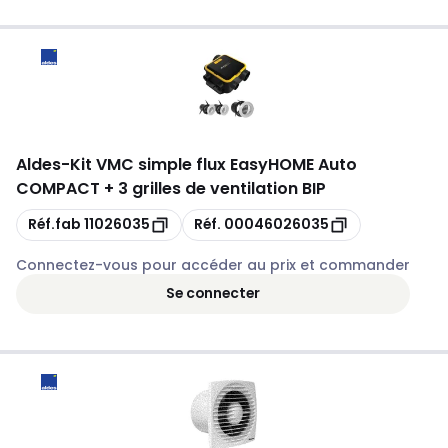
Aldes
-
Kit VMC simple flux EasyHOME Auto
COMPACT + 3 grilles de ventilation BIP
Copie
Copie
Réf.fab
11026035
Réf.
00046026035
Connectez-vous pour accéder au prix et commander
Se connecter