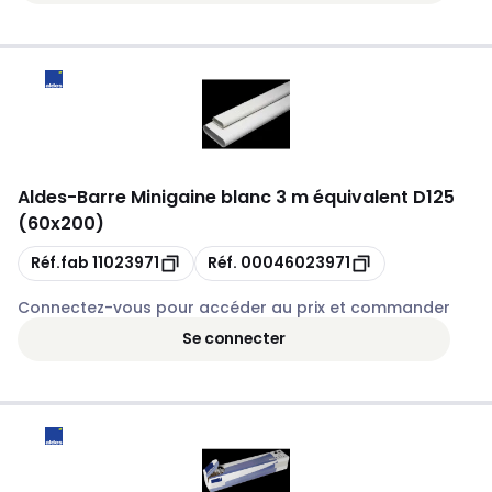
Aldes
-
Barre Minigaine blanc 3 m équivalent D125
(60x200)
Copie
Copie
Réf.fab
11023971
Réf.
00046023971
Connectez-vous pour accéder au prix et commander
Se connecter