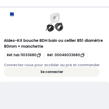
Aldes
-
Kit bouche BDH bain ou cellier B51 diamètre
80mm + manchette
Copie
Copie
Réf.fab
11033680
Réf.
00046033680
Connectez-vous pour accéder au prix et commander
Se connecter