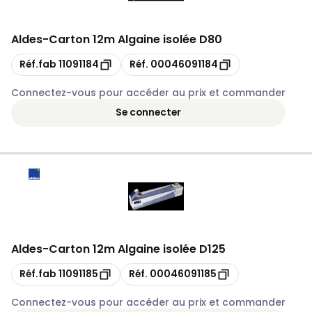
Aldes
-
Carton 12m Algaine isolée D80
Copie
Copie
Réf.fab
11091184
Réf.
00046091184
Connectez-vous pour accéder au prix et commander
Se connecter
Aldes
-
Carton 12m Algaine isolée D125
Copie
Copie
Réf.fab
11091185
Réf.
00046091185
Connectez-vous pour accéder au prix et commander