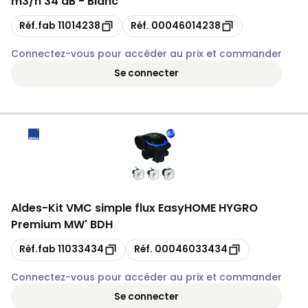
m3/h 34 dB - Blanc
Copie
Copie
Réf.fab
11014238
Réf.
00046014238
Connectez-vous pour accéder au prix et commander
Se connecter
Aldes
-
Kit VMC simple flux EasyHOME HYGRO
Premium MW' BDH
Copie
Copie
Réf.fab
11033434
Réf.
00046033434
Connectez-vous pour accéder au prix et commander
Se connecter