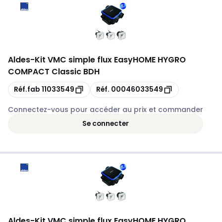
Aldes
-
Kit VMC simple flux EasyHOME HYGRO
COMPACT Classic BDH
Copie
Copie
Réf.fab
11033549
Réf.
00046033549
Connectez-vous pour accéder au prix et commander
Se connecter
Aldes
-
Kit VMC simple flux EasyHOME HYGRO