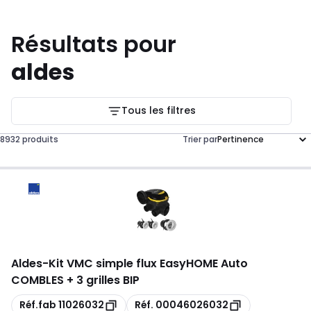
Résultats pour
aldes
Tous les filtres
8932 produits
Trier par
Aldes
-
Kit VMC simple flux EasyHOME Auto
COMBLES + 3 grilles BIP
Copie
Copie
Réf.fab
11026032
Réf.
00046026032