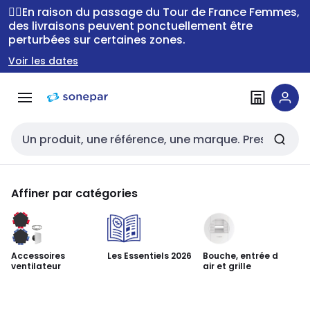
Passer à la
Passer
🚴‍♂️En raison du passage du Tour de France Femmes,
navigation
au
des livraisons peuvent ponctuellement être
perturbées sur certaines zones.
contenu
Voir les dates
Entrée de recherche
Affiner par catégories
Bouche, entrée d
Accessoires
Les Essentiels 2026
Aé
air et grille
ventilateur
ex