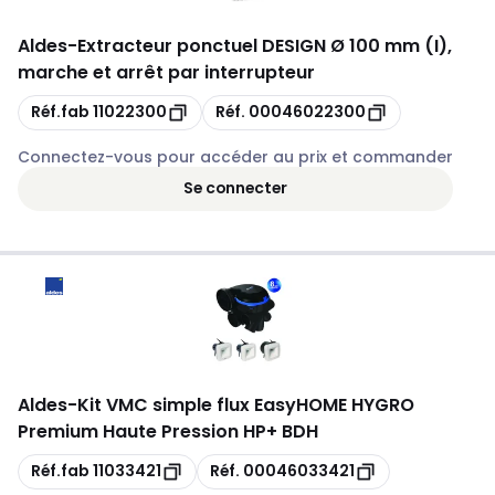
Aldes
-
Extracteur ponctuel DESIGN Ø 100 mm (I),
marche et arrêt par interrupteur
Copie
Copie
Réf.fab
11022300
Réf.
00046022300
Connectez-vous pour accéder au prix et commander
Se connecter
Aldes
-
Kit VMC simple flux EasyHOME HYGRO
Premium Haute Pression HP+ BDH
Copie
Copie
Réf.fab
11033421
Réf.
00046033421