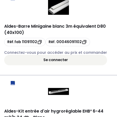
Aldes
-
Barre Minigaine blanc 3m équivalent D80
(40x100)
Copie
Copie
Réf.fab
11091102
Réf.
00046091102
Connectez-vous pour accéder au prix et commander
Se connecter
Aldes
-
Kit entrée d'air hygroréglable EHB² 6-44