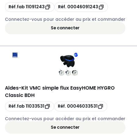
Copie
Copie
Réf.fab
11091243
Réf.
00046091243
Connectez-vous pour accéder au prix et commander
Se connecter
Aldes
-
Kit VMC simple flux EasyHOME HYGRO
Classic BDH
Copie
Copie
Réf.fab
11033531
Réf.
00046033531
Connectez-vous pour accéder au prix et commander
Se connecter