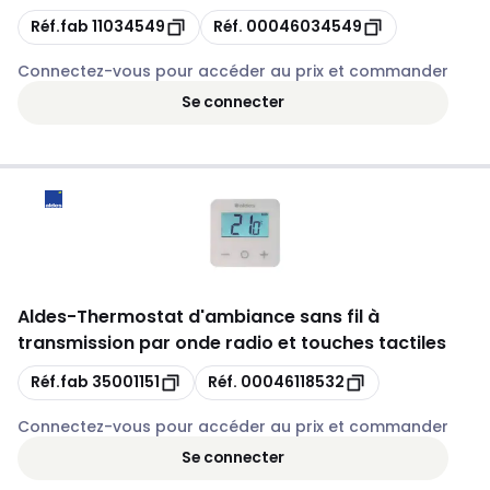
Copie
Copie
Réf.fab
11034549
Réf.
00046034549
Connectez-vous pour accéder au prix et commander
Se connecter
Aldes
-
Thermostat d'ambiance sans fil à
transmission par onde radio et touches tactiles
Copie
Copie
Réf.fab
35001151
Réf.
00046118532
Connectez-vous pour accéder au prix et commander
Se connecter