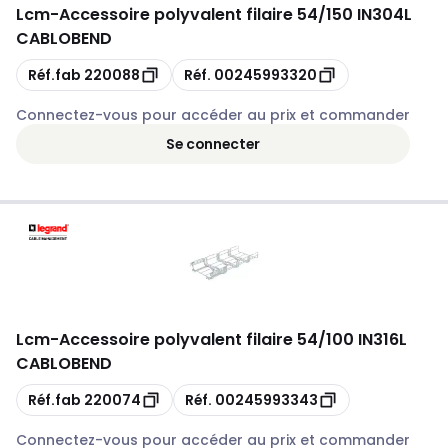
Lcm
-
Accessoire polyvalent filaire 54/150 IN304L
CABLOBEND
Copie
Copie
Réf.fab
220088
Réf.
00245993320
Connectez-vous pour accéder au prix et commander
Se connecter
Lcm
-
Accessoire polyvalent filaire 54/100 IN316L
CABLOBEND
Copie
Copie
Réf.fab
220074
Réf.
00245993343
Connectez-vous pour accéder au prix et commander