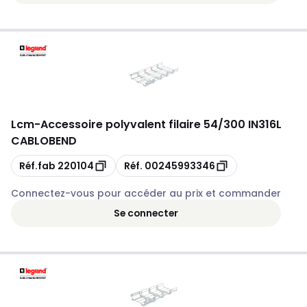
Lcm
-
Accessoire polyvalent filaire 54/300 IN316L
CABLOBEND
Copie
Copie
Réf.fab
220104
Réf.
00245993346
Connectez-vous pour accéder au prix et commander
Se connecter