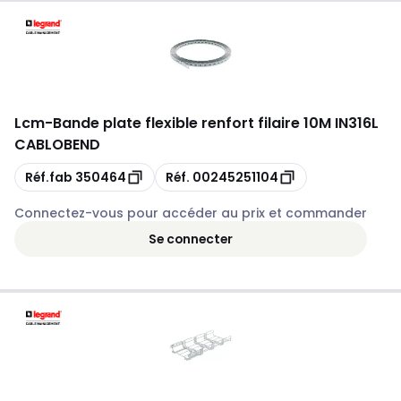
Lcm
-
Bande plate flexible renfort filaire 10M IN316L
CABLOBEND
Copie
Copie
Réf.fab
350464
Réf.
00245251104
Connectez-vous pour accéder au prix et commander
Se connecter