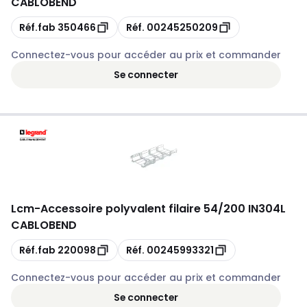
CABLOBEND
Copie
Copie
Réf.fab
350466
Réf.
00245250209
Connectez-vous pour accéder au prix et commander
Se connecter
Lcm
-
Accessoire polyvalent filaire 54/200 IN304L
CABLOBEND
Copie
Copie
Réf.fab
220098
Réf.
00245993321
Connectez-vous pour accéder au prix et commander
Se connecter