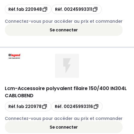
Copie
Copie
Réf.fab
220948
Réf.
00245993311
Connectez-vous pour accéder au prix et commander
Se connecter
Lcm
-
Accessoire polyvalent filaire 150/400 IN304L
CABLOBEND
Copie
Copie
Réf.fab
220978
Réf.
00245993316
Connectez-vous pour accéder au prix et commander
Se connecter