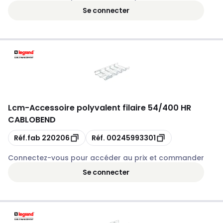
Se connecter
Lcm
-
Accessoire polyvalent filaire 54/400 HR
CABLOBEND
Copie
Copie
Réf.fab
220206
Réf.
00245993301
Connectez-vous pour accéder au prix et commander
Se connecter