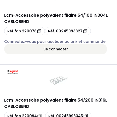
Lcm
-
Accessoire polyvalent filaire 54/100 IN304L
CABLOBEND
Copie
Copie
Réf.fab
220078
Réf.
00245993327
Connectez-vous pour accéder au prix et commander
Se connecter
Lcm
-
Accessoire polyvalent filaire 54/200 IN316L
CABLOBEND
Copie
Copie
Réf.fab
220094
Réf.
00245993345