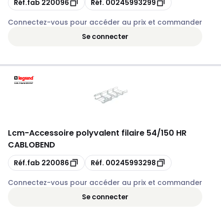
Réf.fab
220096
Réf.
00245993299
Connectez-vous pour accéder au prix et commander
Se connecter
Lcm
-
Accessoire polyvalent filaire 54/150 HR
CABLOBEND
Copie
Copie
Réf.fab
220086
Réf.
00245993298
Connectez-vous pour accéder au prix et commander
Se connecter