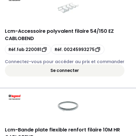
Lcm
-
Accessoire polyvalent filaire 54/150 EZ
CABLOBEND
Copie
Copie
Réf.fab
220081
Réf.
00245993275
Connectez-vous pour accéder au prix et commander
Se connecter
Lcm
-
Bande plate flexible renfort filaire 10M HR