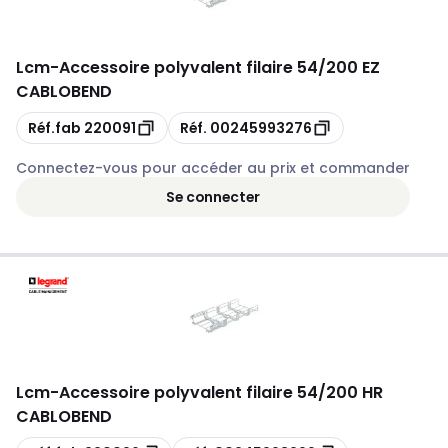
Lcm
-
Accessoire polyvalent filaire 54/200 EZ
CABLOBEND
Copie
Copie
Réf.fab
220091
Réf.
00245993276
Connectez-vous pour accéder au prix et commander
Se connecter
Lcm
-
Accessoire polyvalent filaire 54/200 HR
CABLOBEND
Copie
Copie