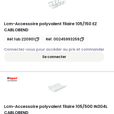
Lcm
-
Accessoire polyvalent filaire 105/150 EZ
CABLOBEND
Copie
Copie
Réf.fab
220901
Réf.
00245993259
Connectez-vous pour accéder au prix et commander
Se connecter
Lcm
-
Accessoire polyvalent filaire 105/500 IN304L
CABLOBEND