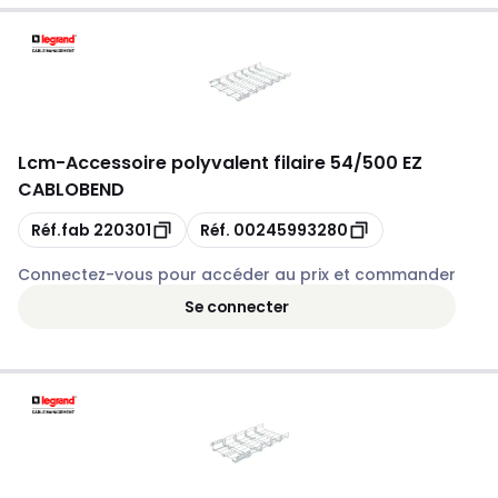
Lcm
-
Accessoire polyvalent filaire 54/500 EZ
CABLOBEND
Copie
Copie
Réf.fab
220301
Réf.
00245993280
Connectez-vous pour accéder au prix et commander
Se connecter