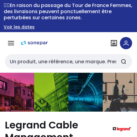
Passer à la
Passer
🚴‍♂️En raison du passage du Tour de France Femmes,
navigation
au
des livraisons peuvent ponctuellement être
perturbées sur certaines zones.
contenu
Voir les dates
Entrée de recherche
Legrand Cable