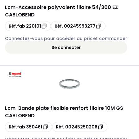
Lcm
-
Accessoire polyvalent filaire 54/300 EZ
CABLOBEND
Copie
Copie
Réf.fab
220101
Réf.
00245993277
Connectez-vous pour accéder au prix et commander
Se connecter
Lcm
-
Bande plate flexible renfort filaire 10M GS
CABLOBEND
Copie
Copie
Réf.fab
350461
Réf.
00245250208