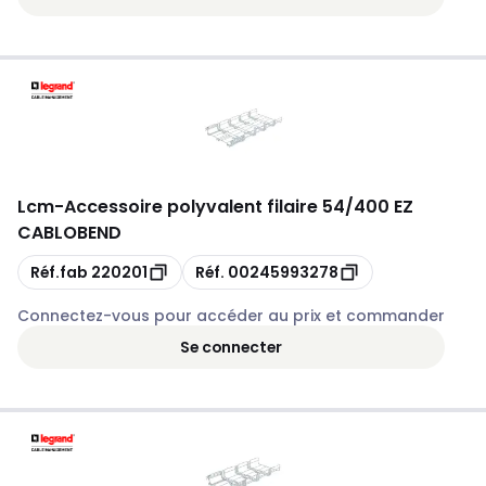
Lcm
-
Accessoire polyvalent filaire 54/400 EZ
CABLOBEND
Copie
Copie
Réf.fab
220201
Réf.
00245993278
Connectez-vous pour accéder au prix et commander
Se connecter