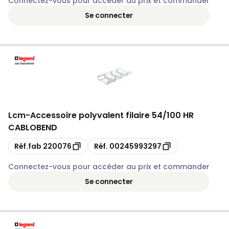
Connectez-vous pour accéder au prix et commander
Se connecter
Lcm
-
Accessoire polyvalent filaire 54/100 HR
CABLOBEND
Copie
Copie
Réf.fab
220076
Réf.
00245993297
Connectez-vous pour accéder au prix et commander
Se connecter