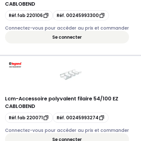
CABLOBEND
Copie
Copie
Réf.fab
220106
Réf.
00245993300
Connectez-vous pour accéder au prix et commander
Se connecter
Lcm
-
Accessoire polyvalent filaire 54/100 EZ
CABLOBEND
Copie
Copie
Réf.fab
220071
Réf.
00245993274
Connectez-vous pour accéder au prix et commander
Se connecter