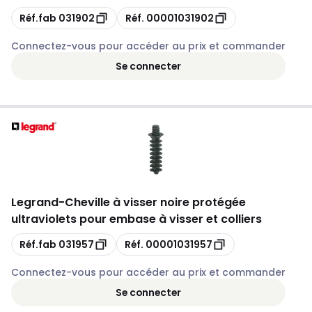
Copie
Copie
Réf.fab
031902
Réf.
00001031902
Connectez-vous pour accéder au prix et commander
Se connecter
Legrand
-
Cheville à visser noire protégée
ultraviolets pour embase à visser et colliers
Copie
Copie
Réf.fab
031957
Réf.
00001031957
Connectez-vous pour accéder au prix et commander
Se connecter