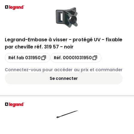
Legrand
-
Embase à visser - protégé UV - fixable
par cheville réf. 319 57 - noir
Copie
Copie
Réf.fab
031950
Réf.
00001031950
Connectez-vous pour accéder au prix et commander
Se connecter