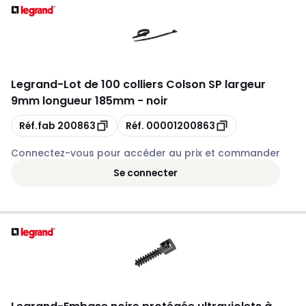
Legrand
-
Lot de 100 colliers Colson SP largeur
9mm longueur 185mm - noir
Copie
Copie
Réf.fab
200863
Réf.
00001200863
Connectez-vous pour accéder au prix et commander
Se connecter