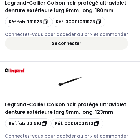
Legrand
-
Collier Colson noir protégé ultraviolet
denture extérieure larg.9mm, long. 180mm
Copie
Copie
Réf.fab
031925
Réf.
00001031925
Connectez-vous pour accéder au prix et commander
Se connecter
Legrand
-
Collier Colson noir protégé ultraviolet
denture extérieure larg.9mm, long. 123mm
Copie
Copie
Réf.fab
031910
Réf.
00001031910
Connectez-vous pour accéder au prix et commander