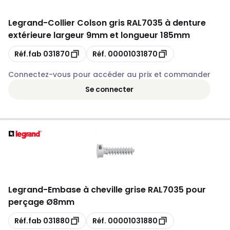
Legrand
-
Collier Colson gris RAL7035 à denture
extérieure largeur 9mm et longueur 185mm
Copie
Copie
Réf.fab
031870
Réf.
00001031870
Connectez-vous pour accéder au prix et commander
Se connecter
Legrand
-
Embase à cheville grise RAL7035 pour
perçage Ø8mm
Copie
Copie
Réf.fab
031880
Réf.
00001031880