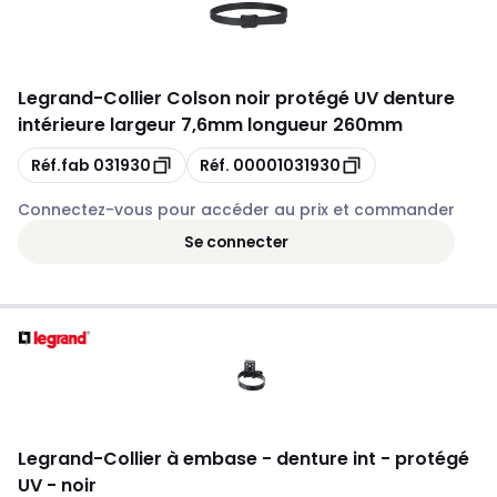
Legrand
-
Collier Colson noir protégé UV denture
intérieure largeur 7,6mm longueur 260mm
Copie
Copie
Réf.fab
031930
Réf.
00001031930
Connectez-vous pour accéder au prix et commander
Se connecter
Legrand
-
Collier à embase - denture int - protégé
UV - noir