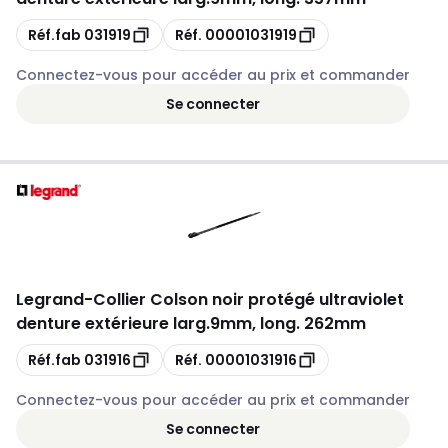
Copie
Copie
Réf.fab
031919
Réf.
00001031919
Connectez-vous pour accéder au prix et commander
Se connecter
Legrand
-
Collier Colson noir protégé ultraviolet
denture extérieure larg.9mm, long. 262mm
Copie
Copie
Réf.fab
031916
Réf.
00001031916
Connectez-vous pour accéder au prix et commander
Se connecter