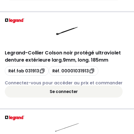
Legrand
-
Collier Colson noir protégé ultraviolet
denture extérieure larg.9mm, long. 185mm
Copie
Copie
Réf.fab
031913
Réf.
00001031913
Connectez-vous pour accéder au prix et commander
Se connecter