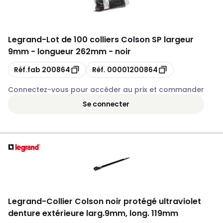
Legrand
-
Lot de 100 colliers Colson SP largeur
9mm - longueur 262mm - noir
Copie
Copie
Réf.fab
200864
Réf.
00001200864
Connectez-vous pour accéder au prix et commander
Se connecter
Legrand
-
Collier Colson noir protégé ultraviolet
denture extérieure larg.9mm, long. 119mm