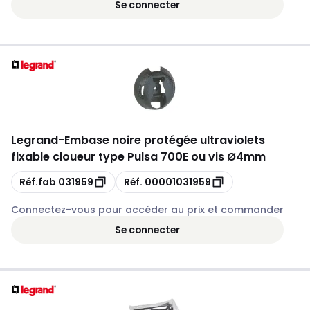
Se connecter
Legrand
-
Embase noire protégée ultraviolets
fixable cloueur type Pulsa 700E ou vis Ø4mm
Copie
Copie
Réf.fab
031959
Réf.
00001031959
Connectez-vous pour accéder au prix et commander
Se connecter