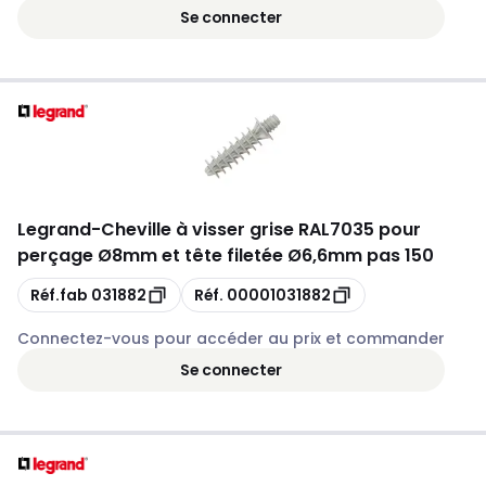
Se connecter
Legrand
-
Cheville à visser grise RAL7035 pour
perçage Ø8mm et tête filetée Ø6,6mm pas 150
Copie
Copie
Réf.fab
031882
Réf.
00001031882
Connectez-vous pour accéder au prix et commander
Se connecter