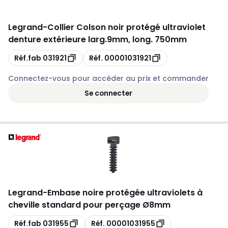
Legrand
-
Collier Colson noir protégé ultraviolet
denture extérieure larg.9mm, long. 750mm
Copie
Copie
Réf.fab
031921
Réf.
00001031921
Connectez-vous pour accéder au prix et commander
Se connecter
Legrand
-
Embase noire protégée ultraviolets à
cheville standard pour perçage Ø8mm
Copie
Copie
Réf.fab
031955
Réf.
00001031955