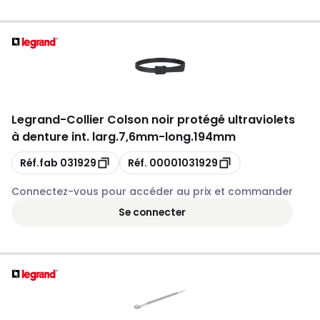
Legrand
-
Collier Colson noir protégé ultraviolets
à denture int. larg.7,6mm-long.194mm
Copie
Copie
Réf.fab
031929
Réf.
00001031929
Connectez-vous pour accéder au prix et commander
Se connecter