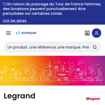
Passer à la
Passer
🚴‍♂️En raison du passage du Tour de France Femmes,
navigation
au
des livraisons peuvent ponctuellement être
perturbées sur certaines zones.
contenu
Voir les dates
Entrée de recherche
Legrand