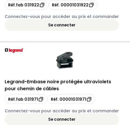
Copie
Copie
Réf.fab
031922
Réf.
00001031922
Connectez-vous pour accéder au prix et commander
Se connecter
Legrand
-
Embase noire protégée ultraviolets
pour chemin de câbles
Copie
Copie
Réf.fab
031971
Réf.
00001031971
Connectez-vous pour accéder au prix et commander
Se connecter