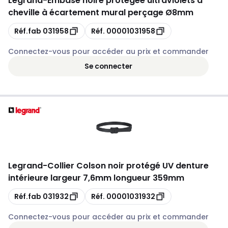
Legrand
-
Embase noire protégée ultraviolets à
cheville à écartement mural perçage Ø8mm
Copie
Copie
Réf.fab
031958
Réf.
00001031958
Connectez-vous pour accéder au prix et commander
Se connecter
Legrand
-
Collier Colson noir protégé UV denture
intérieure largeur 7,6mm longueur 359mm
Copie
Copie
Réf.fab
031932
Réf.
00001031932
Connectez-vous pour accéder au prix et commander