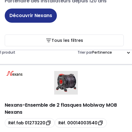
Partenaire des installateurs depuis 120 ans
Découvrir Nexans
Tous les filtres
1 produit
Trier par
Nexans
-
Ensemble de 2 flasques Mobiway MOB
Nexans
Copie
Copie
Réf.fab
01273220
Réf.
00014003540