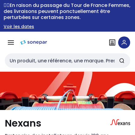
Passer à la
Passer
🚴‍♂️En raison du passage du Tour de France Femmes,
navigation
au
des livraisons peuvent ponctuellement être
perturbées sur certaines zones.
contenu
Voir les dates
Entrée de recherche
Nexans