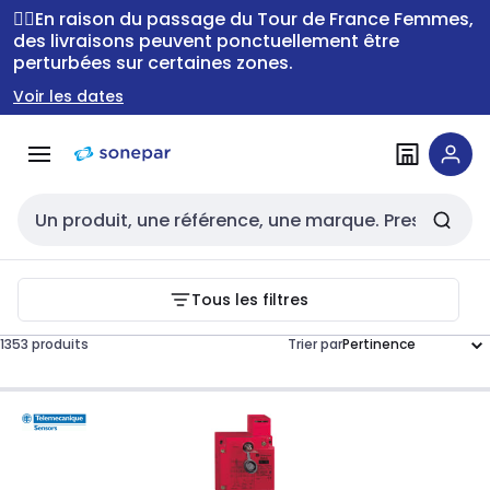
Passer à la
Passer
🚴‍♂️En raison du passage du Tour de France Femmes,
navigation
au
des livraisons peuvent ponctuellement être
perturbées sur certaines zones.
contenu
Voir les dates
Entrée de recherche
Tous les filtres
1353 produits
Trier par