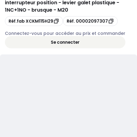
interrupteur position - levier galet plastique -
1NC+1NO - brusque - M20
Copie
Copie
Réf.fab
XCKM115H29
Réf.
00002097307
Connectez-vous pour accéder au prix et commander
Se connecter