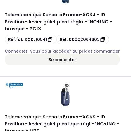
Telemecanique Sensors France
-
XCKJ - ID
Position - levier galet plast régla - 1NO+1NC -
brusque - PG13
Copie
Copie
Réf.fab
XCKJ10541
Réf.
00002064603
Connectez-vous pour accéder au prix et commander
Se connecter
Telemecanique Sensors France
-
XCKS - ID
Position - levier galet plastique régl - 1NC+1NO -
brusque - M20