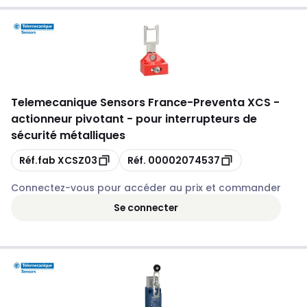
Telemecanique Sensors France
-
Preventa XCS -
actionneur pivotant - pour interrupteurs de
sécurité métalliques
Copie
Copie
Réf.fab
XCSZ03
Réf.
00002074537
Connectez-vous pour accéder au prix et commander
Se connecter