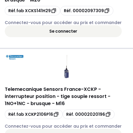
Copie
Copie
Réf.fab
XCKS141H29
Réf.
00002097309
Connectez-vous pour accéder au prix et commander
Se connecter
Telemecanique Sensors France
-
XCKP -
interrupteur position - tige souple ressort -
1NO+1NC - brusque - M16
Copie
Copie
Réf.fab
XCKP2106P16
Réf.
00002020196
Connectez-vous pour accéder au prix et commander