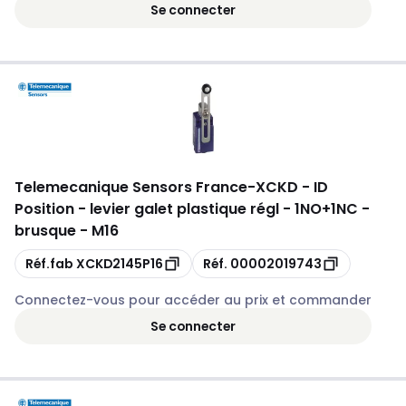
Se connecter
Telemecanique Sensors France
-
XCKD - ID
Position - levier galet plastique régl - 1NO+1NC -
brusque - M16
Copie
Copie
Réf.fab
XCKD2145P16
Réf.
00002019743
Connectez-vous pour accéder au prix et commander
Se connecter