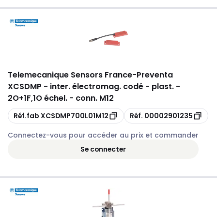
Telemecanique Sensors France
-
Preventa
XCSDMP - inter. électromag. codé - plast. -
2O+1F,1O échel. - conn. M12
Copie
Copie
Réf.fab
XCSDMP700L01M12
Réf.
00002901235
Connectez-vous pour accéder au prix et commander
Se connecter