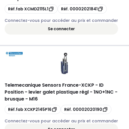
Copie
Copie
Réf.fab
XCMD2115L1
Réf.
00002021841
Connectez-vous pour accéder au prix et commander
Se connecter
Telemecanique Sensors France
-
XCKP - ID
Position - levier galet plastique régl - 1NO+1NC -
brusque - M16
Copie
Copie
Réf.fab
XCKP2145P16
Réf.
00002020190
Connectez-vous pour accéder au prix et commander