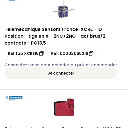
Telemecanique Sensors France
-
XCRE - ID
Position - tige en X - 2NC+2NO - act brus/2
contacts - PG13,5
Copie
Copie
Réf.fab
XCRE18
Réf.
00002065218
Connectez-vous pour accéder au prix et commander
Se connecter