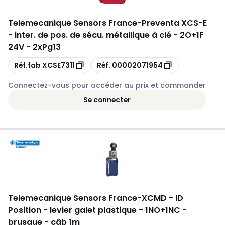
Telemecanique Sensors France
-
Preventa XCS-E
- inter. de pos. de sécu. métallique à clé - 2O+1F
24V - 2xPg13
Copie
Copie
Réf.fab
XCSE7311
Réf.
00002071954
Connectez-vous pour accéder au prix et commander
Se connecter
Telemecanique Sensors France
-
XCMD - ID
Position - levier galet plastique - 1NO+1NC -
brusque - câb 1m