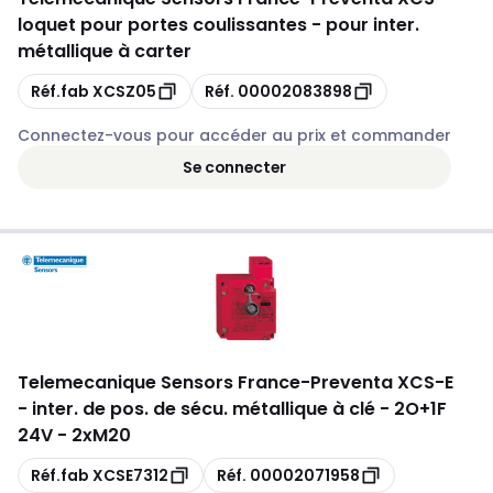
loquet pour portes coulissantes - pour inter.
métallique à carter
Copie
Copie
Réf.fab
XCSZ05
Réf.
00002083898
Connectez-vous pour accéder au prix et commander
Se connecter
Telemecanique Sensors France
-
Preventa XCS-E
- inter. de pos. de sécu. métallique à clé - 2O+1F
24V - 2xM20
Copie
Copie
Réf.fab
XCSE7312
Réf.
00002071958