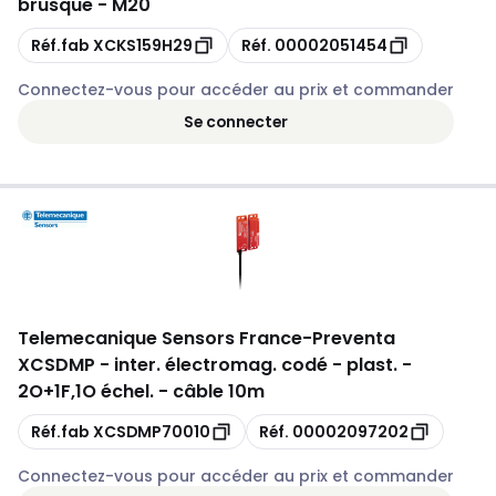
brusque - M20
Copie
Copie
Réf.fab
XCKS159H29
Réf.
00002051454
Connectez-vous pour accéder au prix et commander
Se connecter
Telemecanique Sensors France
-
Preventa
XCSDMP - inter. électromag. codé - plast. -
2O+1F,1O échel. - câble 10m
Copie
Copie
Réf.fab
XCSDMP70010
Réf.
00002097202
Connectez-vous pour accéder au prix et commander