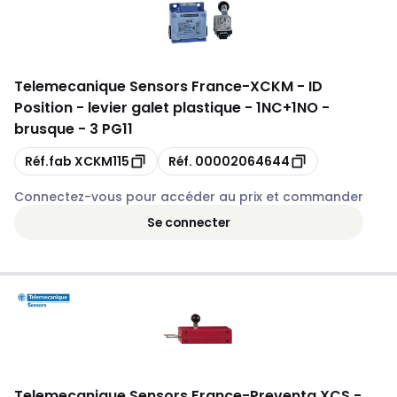
Telemecanique Sensors France
-
XCKM - ID
Position - levier galet plastique - 1NC+1NO -
brusque - 3 PG11
Copie
Copie
Réf.fab
XCKM115
Réf.
00002064644
Connectez-vous pour accéder au prix et commander
Se connecter
Telemecanique Sensors France
-
Preventa XCS -