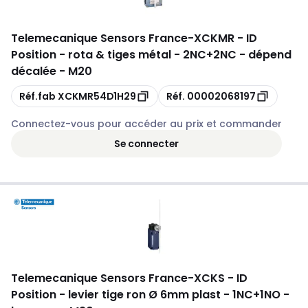
Telemecanique Sensors France
-
XCKMR - ID
Position - rota & tiges métal - 2NC+2NC - dépend
décalée - M20
Copie
Copie
Réf.fab
XCKMR54D1H29
Réf.
00002068197
Connectez-vous pour accéder au prix et commander
Se connecter
Telemecanique Sensors France
-
XCKS - ID
Position - levier tige ron Ø 6mm plast - 1NC+1NO -