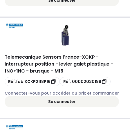
Se connecter
Telemecanique Sensors France
-
XCKP -
interrupteur position - levier galet plastique -
1NO+1NC - brusque - M16
Copie
Copie
Réf.fab
XCKP2118P16
Réf.
00002020188
Connectez-vous pour accéder au prix et commander
Se connecter