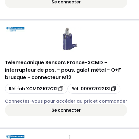
Se connecter
Telemecanique Sensors France
-
XCMD -
interrupteur de pos. - pous. galet métal - O+F
brusque - connecteur M12
Copie
Copie
Réf.fab
XCMD2102C12
Réf.
00002022131
Connectez-vous pour accéder au prix et commander
Se connecter