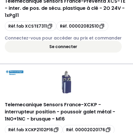
Telemecanique Sensors France
-
Preventa XCS-TE
- inter. de pos. de sécu. plastique à clé - 2O 24V -
1xPg11
Copie
Copie
Réf.fab
XCSTE7311
Réf.
00002082510
Connectez-vous pour accéder au prix et commander
Se connecter
Telemecanique Sensors France
-
XCKP -
interrupteur position - poussoir galet métal -
1NO+1NC - brusque - M16
Copie
Copie
Réf.fab
XCKP2102P16
Réf.
00002020176