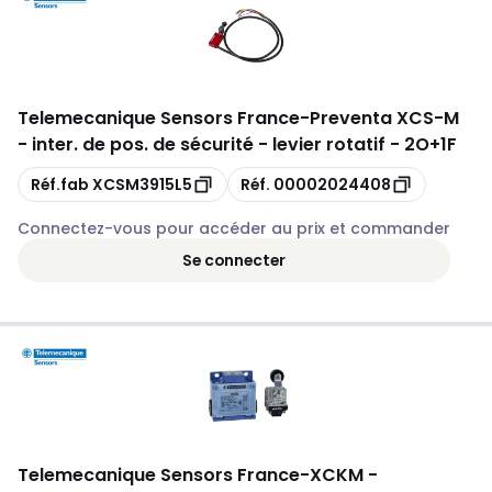
Telemecanique Sensors France
-
Preventa XCS-M
- inter. de pos. de sécurité - levier rotatif - 2O+1F
Copie
Copie
Réf.fab
XCSM3915L5
Réf.
00002024408
Connectez-vous pour accéder au prix et commander
Se connecter
Telemecanique Sensors France
-
XCKM -