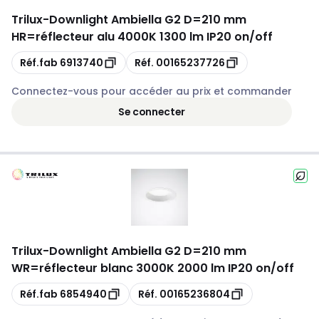
Trilux
-
Downlight Ambiella G2 D=210 mm
HR=réflecteur alu 4000K 1300 lm IP20 on/off
Copie
Copie
Réf.fab
6913740
Réf.
00165237726
Connectez-vous pour accéder au prix et commander
Se connecter
Trilux
-
Downlight Ambiella G2 D=210 mm
WR=réflecteur blanc 3000K 2000 lm IP20 on/off
Copie
Copie
Réf.fab
6854940
Réf.
00165236804