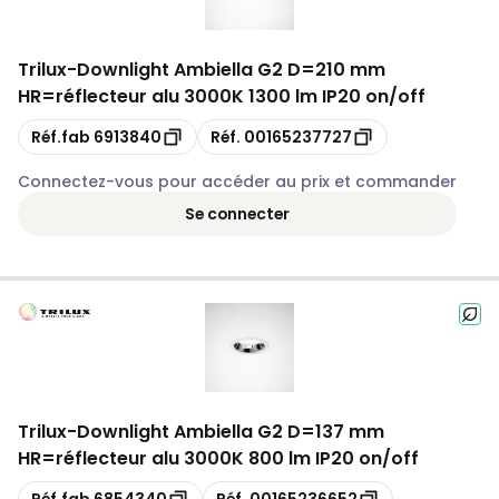
Trilux
-
Downlight Ambiella G2 D=210 mm
HR=réflecteur alu 3000K 1300 lm IP20 on/off
Copie
Copie
Réf.fab
6913840
Réf.
00165237727
Connectez-vous pour accéder au prix et commander
Se connecter
Trilux
-
Downlight Ambiella G2 D=137 mm
HR=réflecteur alu 3000K 800 lm IP20 on/off
Copie
Copie
Réf.fab
6854340
Réf.
00165236652