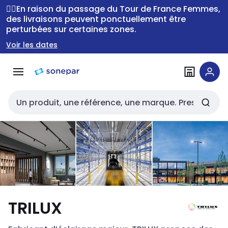
Passer à la
Passer
🚴‍♂️En raison du passage du Tour de France Femmes,
navigation
au
des livraisons peuvent ponctuellement être
perturbées sur certaines zones.
contenu
Voir les dates
Entrée de recherche
TRILUX