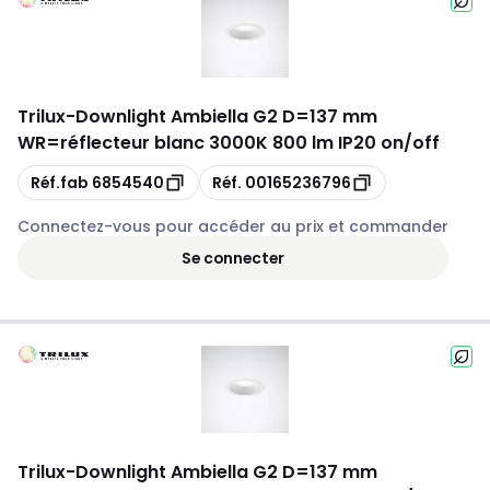
Trilux
-
Downlight Ambiella G2 D=137 mm
WR=réflecteur blanc 3000K 800 lm IP20 on/off
Copie
Copie
Réf.fab
6854540
Réf.
00165236796
Connectez-vous pour accéder au prix et commander
Se connecter
Trilux
-
Downlight Ambiella G2 D=137 mm