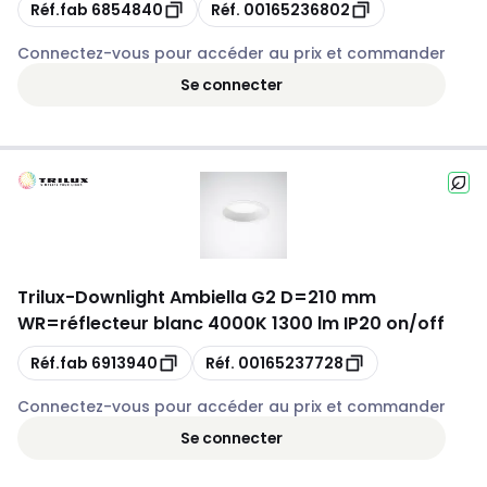
Copie
Copie
Réf.fab
6854840
Réf.
00165236802
Connectez-vous pour accéder au prix et commander
Se connecter
Trilux
-
Downlight Ambiella G2 D=210 mm
WR=réflecteur blanc 4000K 1300 lm IP20 on/off
Copie
Copie
Réf.fab
6913940
Réf.
00165237728
Connectez-vous pour accéder au prix et commander
Se connecter