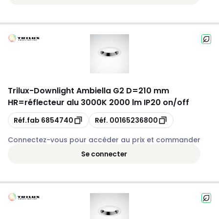
Trilux
-
Downlight Ambiella G2 D=210 mm
HR=réflecteur alu 3000K 2000 lm IP20 on/off
Copie
Copie
Réf.fab
6854740
Réf.
00165236800
Connectez-vous pour accéder au prix et commander
Se connecter