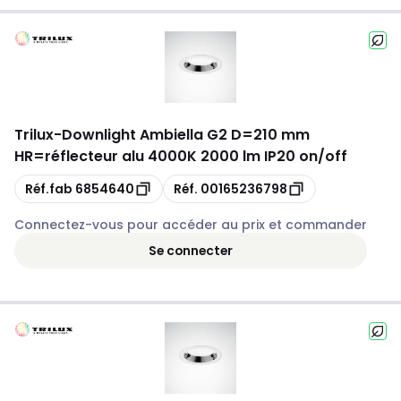
Trilux
-
Downlight Ambiella G2 D=210 mm
HR=réflecteur alu 4000K 2000 lm IP20 on/off
Copie
Copie
Réf.fab
6854640
Réf.
00165236798
Connectez-vous pour accéder au prix et commander
Se connecter