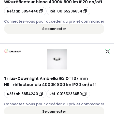
WR=réflecteur blanc 4000K 800 lm IP20 on/off
Copie
Copie
Réf.fab
6854440
Réf.
00165236654
Connectez-vous pour accéder au prix et commander
Se connecter
Trilux
-
Downlight Ambiella G2 D=137 mm
HR=réflecteur alu 4000K 800 lm IP20 on/off
Copie
Copie
Réf.fab
6854240
Réf.
00165236650
Connectez-vous pour accéder au prix et commander
Se connecter