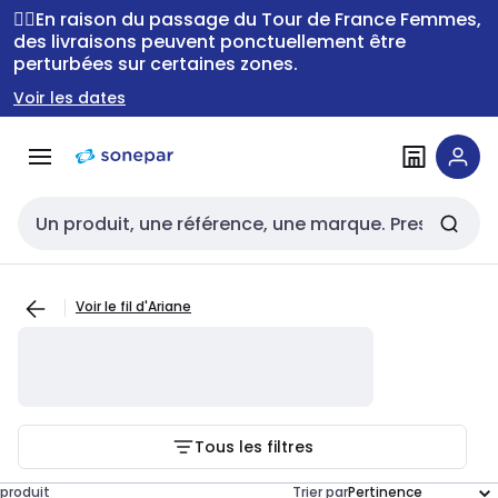
Passer à la
Passer
🚴‍♂️En raison du passage du Tour de France Femmes,
navigation
au
des livraisons peuvent ponctuellement être
perturbées sur certaines zones.
contenu
Voir les dates
Entrée de recherche
Voir le fil d'Ariane
Tous les filtres
produit
Trier par