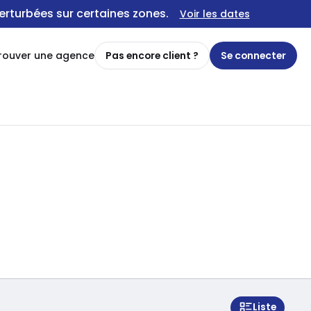
erturbées sur certaines zones.
Voir les dates
rouver une agence
Pas encore client ?
Se connecter
Liste