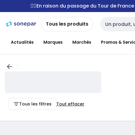
Passer à la
Passer
🚴‍♂️En raison du passage du Tour de Franc
navigation
au
contenu
Tous les produits
Entrée de reche
Actualités
Marques
Marchés
Promos & Servi
Tous les filtres
Tout effacer