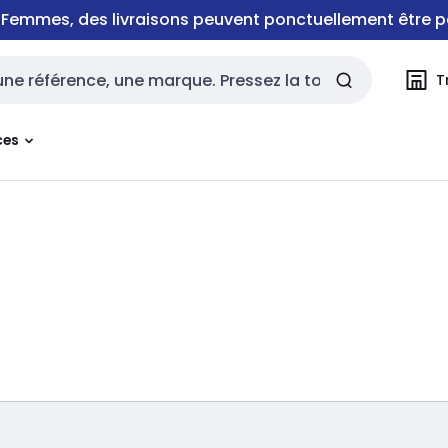
e Femmes, des livraisons peuvent ponctuellement être p
T
rche
ces