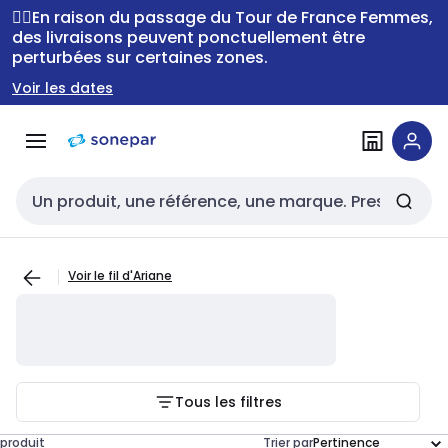
Passer à la
Passer
🚴‍♂️En raison du passage du Tour de France Femmes,
navigation
au
des livraisons peuvent ponctuellement être
perturbées sur certaines zones.
contenu
Voir les dates
Entrée de recherche
Voir le fil d'Ariane
Tous les filtres
produit
Trier par