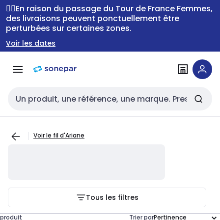
Passer à la
Passer
🚴‍♂️En raison du passage du Tour de France Femmes,
navigation
au
des livraisons peuvent ponctuellement être
perturbées sur certaines zones.
contenu
Voir les dates
Entrée de recherche
Voir le fil d'Ariane
Tous les filtres
produit
Trier par