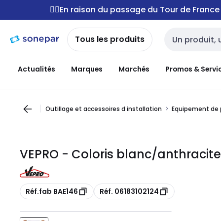
Passer à la
Passer
🚴‍♂️En raison du passage du Tour de Franc
navigation
au
contenu
Tous les produits
Entrée de reche
Actualités
Marques
Marchés
Promos & Servi
Outillage et accessoires d installation
Equipement de p
VEPRO - Coloris blanc/anthracite
Copie
Copie
Réf.fab BAE146
Réf. 06183102124