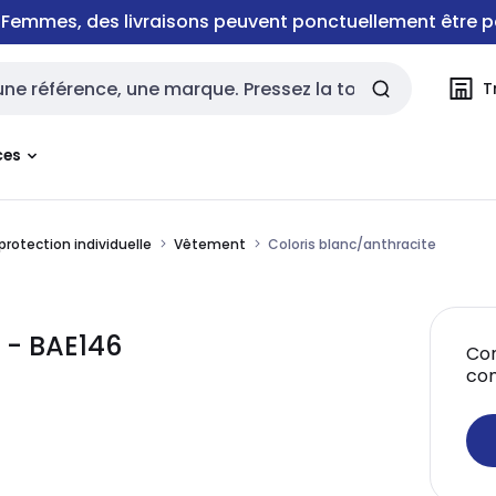
e Femmes, des livraisons peuvent ponctuellement être p
T
rche
ces
rotection individuelle
Vêtement
Coloris blanc/anthracite
 - BAE146
Con
co