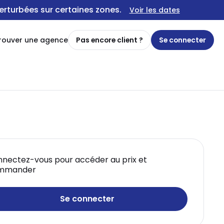
erturbées sur certaines zones.
Voir les dates
rouver une agence
Pas encore client ?
Se connecter
nectez-vous pour accéder au prix et
mmander
Se connecter