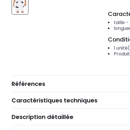
Caracté
taille
-
longue
Condit
1
unité(
Produi
Références
Caractéristiques techniques
Description détaillée