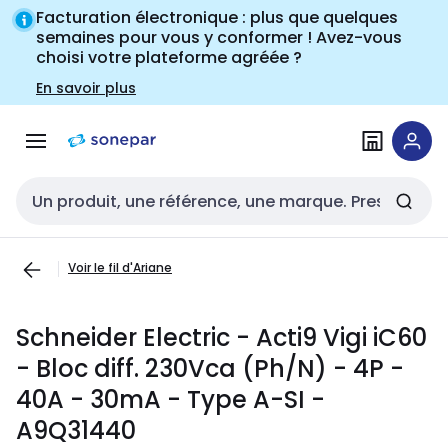
Passer à la
Passer
Facturation électronique : plus que quelques
navigation
au
semaines pour vous y conformer ! Avez-vous
choisi votre plateforme agréée ?
contenu
En savoir plus
Entrée de recherche
Voir le fil d'Ariane
Schneider Electric - Acti9 Vigi iC60
- Bloc diff. 230Vca (Ph/N) - 4P -
40A - 30mA - Type A-SI -
A9Q31440