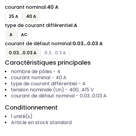
courant nominal
:
40 A
25 A
40 A
type de courant différentiel
:
A
A
AC
courant de défaut nominal
:
0.03...0.03 A
Voir les options disponibles
0.03...0.03 A
0.3...0.3 A
Caractéristiques principales
nombre de pôles
-
4
courant nominal
-
40
A
type de courant différentiel
-
A
tension nominale (Un)
-
400...415
V
courant de défaut nominal
-
0.03...0.03
A
Conditionnement
1
unité(s)
Article en stock standard