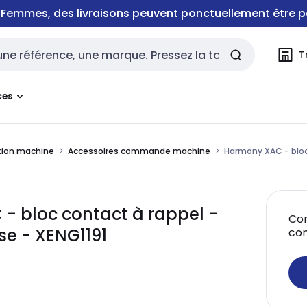
e Femmes, des livraisons peuvent ponctuellement être p
T
rche
ces
tion machine
Accessoires commande machine
Harmony XAC - bloc 
 - bloc contact à rappel -
Con
se - XENG1191
co