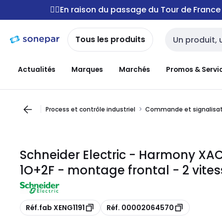
Passer à la
Passer
🚴‍♂️En raison du passage du Tour de Franc
navigation
au
contenu
Tous les produits
Entrée de reche
Actualités
Marques
Marchés
Promos & Servi
Process et contrôle industriel
Commande et signalisa
Schneider Electric - Harmony XAC
1O+2F - montage frontal - 2 vites
Copie
Copie
Réf.fab XENG1191
Réf. 00002064570