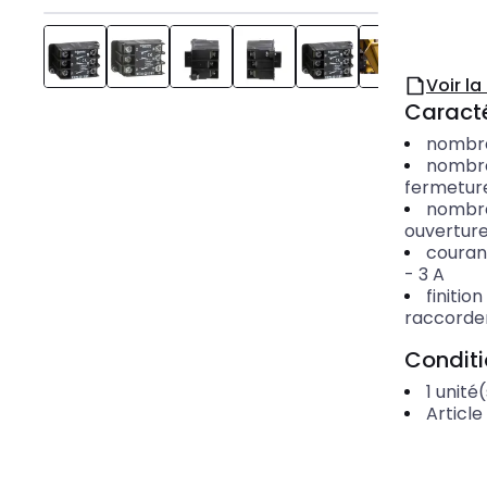
Voir l
Caracté
nombre
nombre
fermetur
nombre
ouvertur
couran
-
3
A
finitio
raccorde
Condit
1
unité(
Article