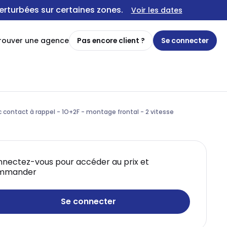
erturbées sur certaines zones.
Voir les dates
rouver une agence
Pas encore client ?
Se connecter
contact à rappel - 1O+2F - montage frontal - 2 vitesse
nectez-vous pour accéder au prix et
mmander
Se connecter