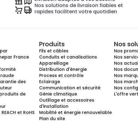
Nos solutions de livraison fiables et
rapides facilitent votre quotidien
Produits
Nos sol
epar
Fils et câbles
Nos promo
nepar France
Conduits et canalisations
Nos servic
Appareillage
Nos actual
nformité
Distribution d'énergie
Nos docum
 fraude
Process et contrôle
Nos marq
arantie des
Eclairage
Nos marc
buteur
Communication et sécurité
Nos confi
produits de
Génie climatique
L'offre ver
Outillage et accessoires
our
d'installation
 REACH et RoHS
Mobilité et énergie renouvelable
Plan du site