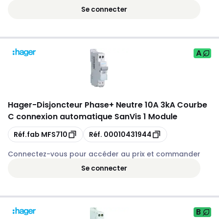
Se connecter
A
Hager
-
Disjoncteur Phase+ Neutre 10A 3kA Courbe
C connexion automatique SanVis 1 Module
Copie
Copie
Réf.fab
MFS710
Réf.
00010431944
Connectez-vous pour accéder au prix et commander
Se connecter
B