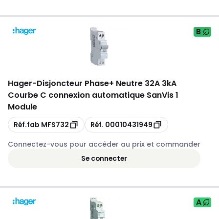
B
Hager
-
Disjoncteur Phase+ Neutre 32A 3kA
Courbe C connexion automatique SanVis 1
Module
Copie
Copie
Réf.fab
MFS732
Réf.
00010431949
Connectez-vous pour accéder au prix et commander
Se connecter
A