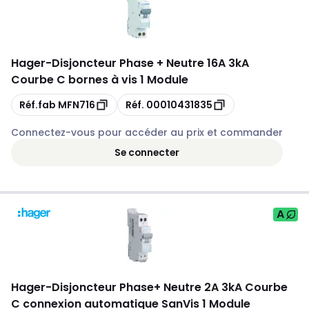
Hager
-
Disjoncteur Phase + Neutre 16A 3kA
Courbe C bornes à vis 1 Module
Copie
Copie
Réf.fab
MFN716
Réf.
00010431835
Connectez-vous pour accéder au prix et commander
Se connecter
A
Hager
-
Disjoncteur Phase+ Neutre 2A 3kA Courbe
C connexion automatique SanVis 1 Module