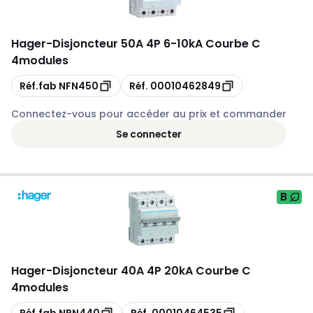
Hager
-
Disjoncteur 50A 4P 6-10kA Courbe C
4modules
Copie
Copie
Réf.fab
NFN450
Réf.
00010462849
Connectez-vous pour accéder au prix et commander
Se connecter
B
Hager
-
Disjoncteur 40A 4P 20kA Courbe C
4modules
Copie
Copie
Réf.fab
NRN440
Réf.
00010464535