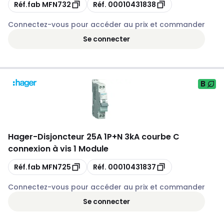
Copie
Copie
Réf.fab
MFN732
Réf.
00010431838
Connectez-vous pour accéder au prix et commander
Se connecter
B
Hager
-
Disjoncteur 25A 1P+N 3kA courbe C
connexion à vis 1 Module
Copie
Copie
Réf.fab
MFN725
Réf.
00010431837
Connectez-vous pour accéder au prix et commander
Se connecter