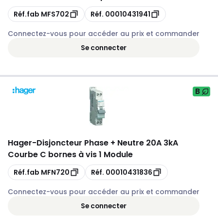
Copie
Copie
Réf.fab
MFS702
Réf.
00010431941
Connectez-vous pour accéder au prix et commander
Se connecter
B
Hager
-
Disjoncteur Phase + Neutre 20A 3kA
Courbe C bornes à vis 1 Module
Copie
Copie
Réf.fab
MFN720
Réf.
00010431836
Connectez-vous pour accéder au prix et commander
Se connecter