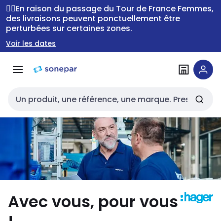
Passer à la
Passer
🚴‍♂️En raison du passage du Tour de France Femmes,
navigation
au
des livraisons peuvent ponctuellement être
perturbées sur certaines zones.
contenu
Voir les dates
Entrée de recherche
Avec vous, pour vous