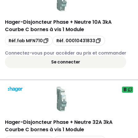
Hager
-
Disjoncteur Phase + Neutre 10A 3kA
Courbe C bornes à vis 1 Module
Copie
Copie
Réf.fab
MFN710
Réf.
00010431833
Connectez-vous pour accéder au prix et commander
Se connecter
B
Hager
-
Disjoncteur Phase + Neutre 32A 3kA
Courbe C bornes à vis 1 Module