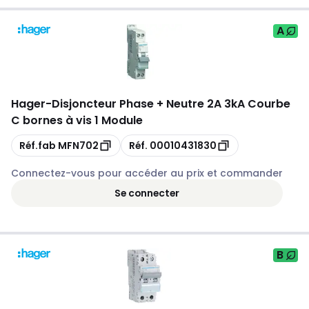
A
Hager
-
Disjoncteur Phase + Neutre 2A 3kA Courbe
C bornes à vis 1 Module
Copie
Copie
Réf.fab
MFN702
Réf.
00010431830
Connectez-vous pour accéder au prix et commander
Se connecter
B