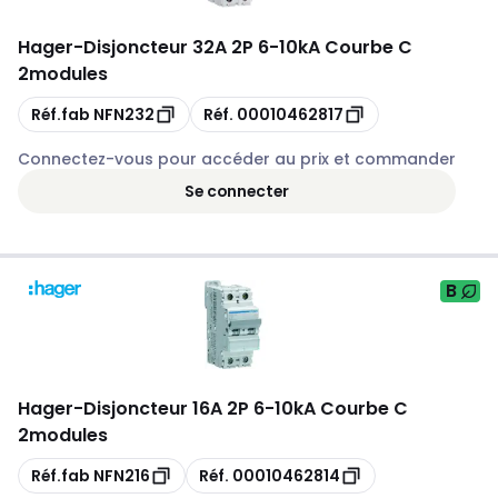
Hager
-
Disjoncteur 32A 2P 6-10kA Courbe C
2modules
Copie
Copie
Réf.fab
NFN232
Réf.
00010462817
Connectez-vous pour accéder au prix et commander
Se connecter
B
Hager
-
Disjoncteur 16A 2P 6-10kA Courbe C
2modules
Copie
Copie
Réf.fab
NFN216
Réf.
00010462814