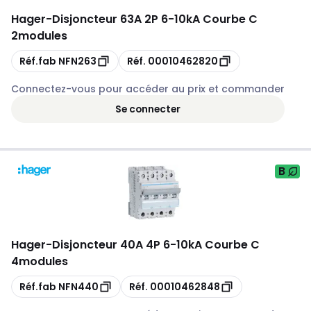
Hager
-
Disjoncteur 63A 2P 6-10kA Courbe C
2modules
Copie
Copie
Réf.fab
NFN263
Réf.
00010462820
Connectez-vous pour accéder au prix et commander
Se connecter
B
Hager
-
Disjoncteur 40A 4P 6-10kA Courbe C
4modules
Copie
Copie
Réf.fab
NFN440
Réf.
00010462848