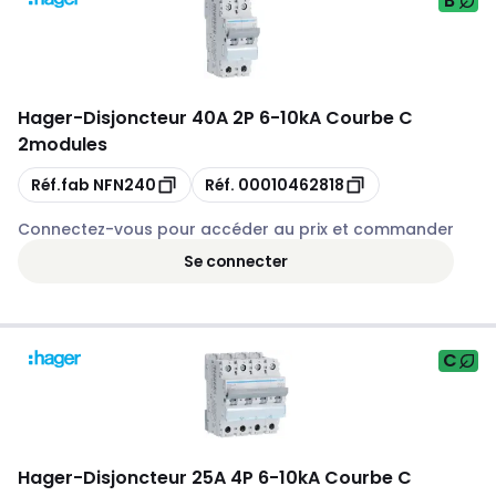
B
Hager
-
Disjoncteur 40A 2P 6-10kA Courbe C
2modules
Copie
Copie
Réf.fab
NFN240
Réf.
00010462818
Connectez-vous pour accéder au prix et commander
Se connecter
C
Hager
-
Disjoncteur 25A 4P 6-10kA Courbe C