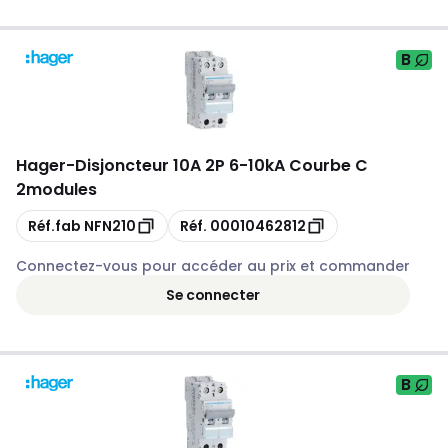
B
Hager
-
Disjoncteur 10A 2P 6-10kA Courbe C
2modules
Copie
Copie
Réf.fab
NFN210
Réf.
00010462812
Connectez-vous pour accéder au prix et commander
Se connecter
B