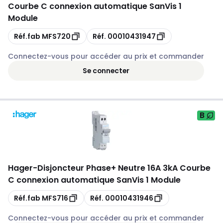
Courbe C connexion automatique SanVis 1
Module
Copie
Copie
Réf.fab
MFS720
Réf.
00010431947
Connectez-vous pour accéder au prix et commander
Se connecter
B
Hager
-
Disjoncteur Phase+ Neutre 16A 3kA Courbe
C connexion automatique SanVis 1 Module
Copie
Copie
Réf.fab
MFS716
Réf.
00010431946
Connectez-vous pour accéder au prix et commander