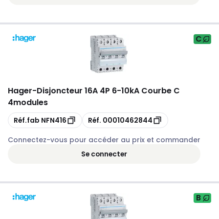
C
Hager
-
Disjoncteur 16A 4P 6-10kA Courbe C
4modules
Copie
Copie
Réf.fab
NFN416
Réf.
00010462844
Connectez-vous pour accéder au prix et commander
Se connecter
B