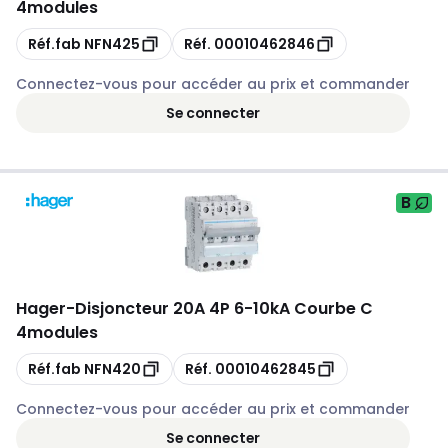
4modules
Copie
Copie
Réf.fab
NFN425
Réf.
00010462846
Connectez-vous pour accéder au prix et commander
Se connecter
B
Hager
-
Disjoncteur 20A 4P 6-10kA Courbe C
4modules
Copie
Copie
Réf.fab
NFN420
Réf.
00010462845
Connectez-vous pour accéder au prix et commander
Se connecter