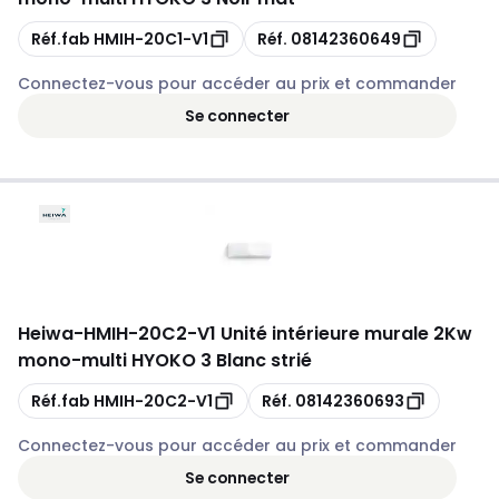
Copie
Copie
Réf.fab
HMIH-20C1-V1
Réf.
08142360649
Connectez-vous pour accéder au prix et commander
Se connecter
Heiwa
-
HMIH-20C2-V1 Unité intérieure murale 2Kw
mono-multi HYOKO 3 Blanc strié
Copie
Copie
Réf.fab
HMIH-20C2-V1
Réf.
08142360693
Connectez-vous pour accéder au prix et commander
Se connecter