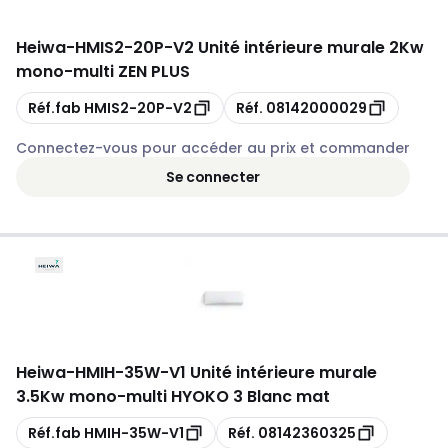
Heiwa
-
HMIS2-20P-V2 Unité intérieure murale 2Kw
mono-multi ZEN PLUS
Copie
Copie
Réf.fab
HMIS2-20P-V2
Réf.
08142000029
Connectez-vous pour accéder au prix et commander
Se connecter
Heiwa
-
HMIH-35W-V1 Unité intérieure murale
3.5Kw mono-multi HYOKO 3 Blanc mat
Copie
Copie
Réf.fab
HMIH-35W-V1
Réf.
08142360325