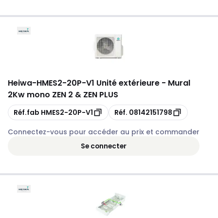
Heiwa
-
HMES2-20P-V1 Unité extérieure - Mural
2Kw mono ZEN 2 & ZEN PLUS
Copie
Copie
Réf.fab
HMES2-20P-V1
Réf.
08142151798
Connectez-vous pour accéder au prix et commander
Se connecter