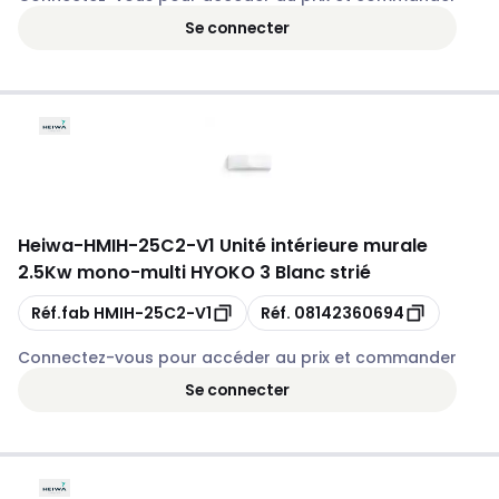
Se connecter
Heiwa
-
HMIH-25C2-V1 Unité intérieure murale
2.5Kw mono-multi HYOKO 3 Blanc strié
Copie
Copie
Réf.fab
HMIH-25C2-V1
Réf.
08142360694
Connectez-vous pour accéder au prix et commander
Se connecter