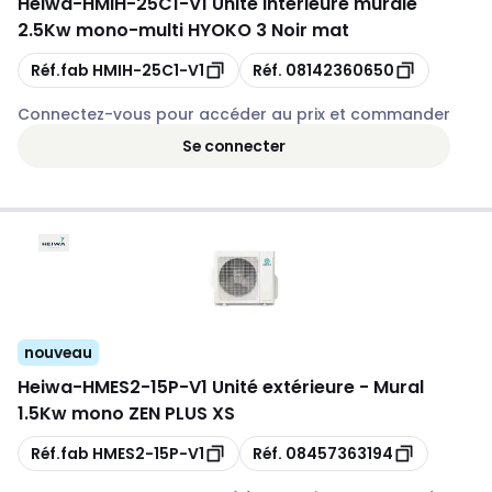
Heiwa
-
HMIH-25C1-V1 Unité intérieure murale
2.5Kw mono-multi HYOKO 3 Noir mat
Copie
Copie
Réf.fab
HMIH-25C1-V1
Réf.
08142360650
Connectez-vous pour accéder au prix et commander
Se connecter
nouveau
Heiwa
-
HMES2-15P-V1 Unité extérieure - Mural
1.5Kw mono ZEN PLUS XS
Copie
Copie
Réf.fab
HMES2-15P-V1
Réf.
08457363194