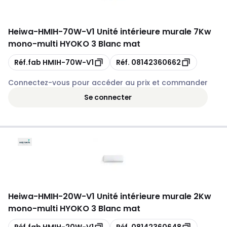
Heiwa
-
HMIH-70W-V1 Unité intérieure murale 7Kw
mono-multi HYOKO 3 Blanc mat
Copie
Copie
Réf.fab
HMIH-70W-V1
Réf.
08142360662
Connectez-vous pour accéder au prix et commander
Se connecter
Heiwa
-
HMIH-20W-V1 Unité intérieure murale 2Kw
mono-multi HYOKO 3 Blanc mat
Copie
Copie
Réf.fab
HMIH-20W-V1
Réf.
08142360648