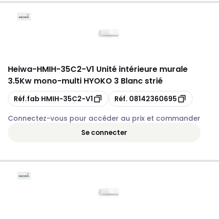
Heiwa
-
HMIH-35C2-V1 Unité intérieure murale
3.5Kw mono-multi HYOKO 3 Blanc strié
Copie
Copie
Réf.fab
HMIH-35C2-V1
Réf.
08142360695
Connectez-vous pour accéder au prix et commander
Se connecter