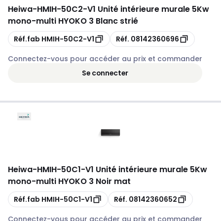
Heiwa
-
HMIH-50C2-V1 Unité intérieure murale 5Kw
mono-multi HYOKO 3 Blanc strié
Copie
Copie
Réf.fab
HMIH-50C2-V1
Réf.
08142360696
Connectez-vous pour accéder au prix et commander
Se connecter
Heiwa
-
HMIH-50C1-V1 Unité intérieure murale 5Kw
mono-multi HYOKO 3 Noir mat
Copie
Copie
Réf.fab
HMIH-50C1-V1
Réf.
08142360652
Connectez-vous pour accéder au prix et commander