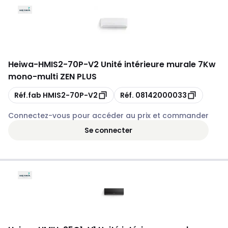
Heiwa
-
HMIS2-70P-V2 Unité intérieure murale 7Kw
mono-multi ZEN PLUS
Copie
Copie
Réf.fab
HMIS2-70P-V2
Réf.
08142000033
Connectez-vous pour accéder au prix et commander
Se connecter