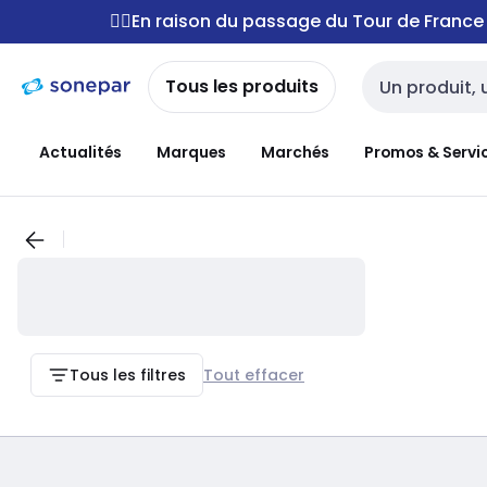
Passer à la
Passer
🚴‍♂️En raison du passage du Tour de Franc
navigation
au
contenu
Tous les produits
Entrée de reche
Actualités
Marques
Marchés
Promos & Servi
Tous les filtres
Tout effacer