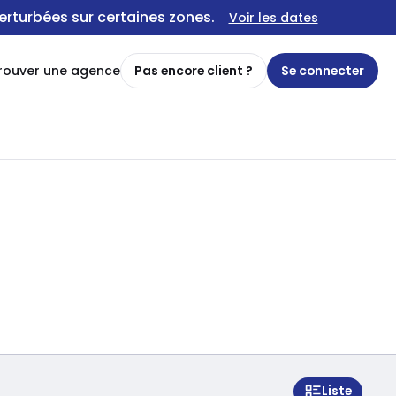
erturbées sur certaines zones.
Voir les dates
rouver une agence
Pas encore client ?
Se connecter
Liste