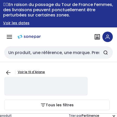
Passer à la
Passer
🚴‍♂️En raison du passage du Tour de France Femmes,
navigation
au
des livraisons peuvent ponctuellement être
perturbées sur certaines zones.
contenu
Voir les dates
Entrée de recherche
Voir le fil d'Ariane
Tous les filtres
produit
Trier par