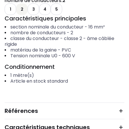
nombre de conducteurs
:
2
1
2
3
4
5
Caractéristiques principales
section nominale du conducteur
-
16
mm²
nombre de conducteurs
-
2
classe du conducteur
-
classe 2 - âme câblée
rigide
matériau de la gaine
-
PVC
Tension nominale U0
-
600
V
Conditionnement
1
mètre(s)
Article en stock standard
Références
Caractéristiques techniques