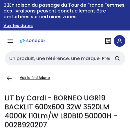
Passer à la
Passer
🚴‍♂️En raison du passage du Tour de France Femmes,
navigation
au
des livraisons peuvent ponctuellement être
perturbées sur certaines zones.
contenu
Voir les dates
Entrée de recherche
Voir le fil d'Ariane
LIT by Cardi - BORNEO UGR19
BACKLIT 600x600 32W 3520LM
4000K 110Lm/W L80B10 50000H -
0028920207