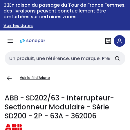
Passer à la
Passer
🚴‍♂️En raison du passage du Tour de France Femmes,
navigation
au
des livraisons peuvent ponctuellement être
perturbées sur certaines zones.
contenu
Voir les dates
Entrée de recherche
Voir le fil d'Ariane
ABB - SD202/63 - Interrupteur-
Sectionneur Modulaire - Série
SD200 - 2P - 63A - 362006