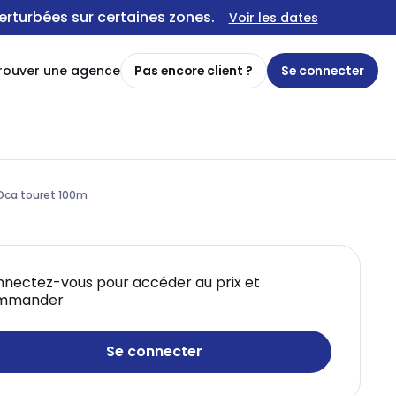
erturbées sur certaines zones.
Voir les dates
rouver une agence
Pas encore client ?
Se connecter
Dca touret 100m
nectez-vous pour accéder au prix et
mmander
Se connecter