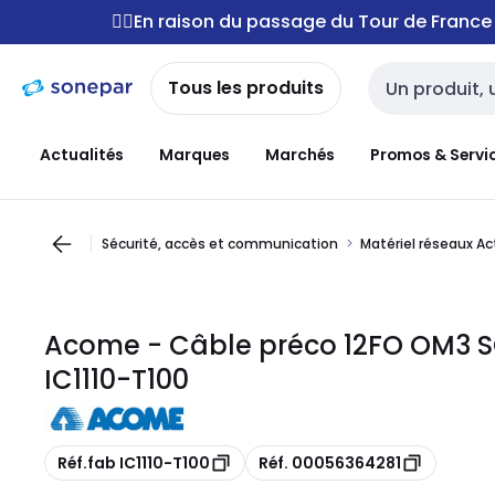
Passer à la
Passer
🚴‍♂️En raison du passage du Tour de Franc
navigation
au
contenu
Tous les produits
Entrée de reche
Actualités
Marques
Marchés
Promos & Servi
Sécurité, accès et communication
Matériel réseaux Ac
Acome - Câble préco 12FO OM3 S
IC1110-T100
Copie
Copie
Réf.fab IC1110-T100
Réf. 00056364281