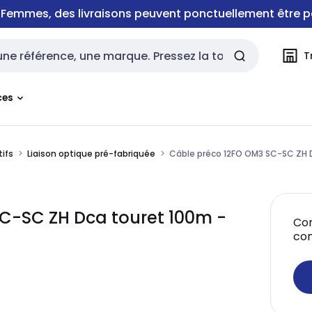
e Femmes, des livraisons peuvent ponctuellement être p
T
rche
ces
tifs
Liaison optique pré-fabriquée
Câble préco 12FO OM3 SC-SC ZH 
C-SC ZH Dca touret 100m -
Con
co