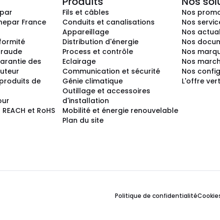
Produits
Nos sol
epar
Fils et câbles
Nos promo
nepar France
Conduits et canalisations
Nos servic
Appareillage
Nos actual
nformité
Distribution d'énergie
Nos docum
 fraude
Process et contrôle
Nos marq
arantie des
Eclairage
Nos marc
buteur
Communication et sécurité
Nos confi
produits de
Génie climatique
L'offre ver
Outillage et accessoires
our
d'installation
 REACH et RoHS
Mobilité et énergie renouvelable
Plan du site
Politique de confidentialité
Cookie