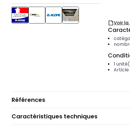
Voir l
Caracté
catégo
nombre
Condit
1
unité(
Article
Références
Caractéristiques techniques