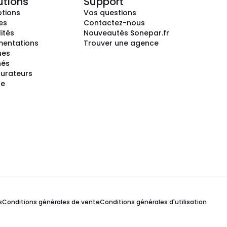
utions
Support
tions
Vos questions
es
Contactez-nous
ités
Nouveautés Sonepar.fr
entations
Trouver une agence
ues
hés
gurateurs
te
s
Conditions générales de vente
Conditions générales d'utilisation