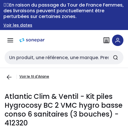
Passer à la
Passer
🚴‍♂️En raison du passage du Tour de France Femmes,
navigation
au
des livraisons peuvent ponctuellement être
perturbées sur certaines zones.
contenu
Voir les dates
Entrée de recherche
Voir le fil d'Ariane
Atlantic Clim & Ventil - Kit piles
Hygrocosy BC 2 VMC hygro basse
conso 6 sanitaires (3 bouches) -
412320