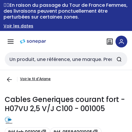
Passer à la
Passer
🚴‍♂️En raison du passage du Tour de France Femmes,
navigation
au
des livraisons peuvent ponctuellement être
perturbées sur certaines zones.
contenu
Voir les dates
Entrée de recherche
Voir le fil d'Ariane
Cables Generiques courant fort -
H07VU 2,5 V/J C100 - 001005
Copie
Copie
Réf.fab 001005
Réf. 05594001005