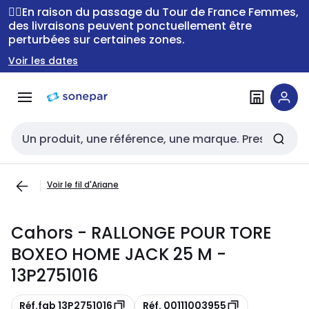
Passer à la
Passer
🚴‍♂️En raison du passage du Tour de France Femmes,
navigation
au
des livraisons peuvent ponctuellement être
perturbées sur certaines zones.
contenu
Voir les dates
Entrée de recherche
Voir le fil d'Ariane
Cahors - RALLONGE POUR TORE
BOXEO HOME JACK 25 M -
13P2751016
Copie
Copie
Réf.fab 13P2751016
Réf. 00111003955