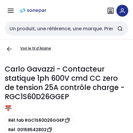
Passer à la
Passer
navigation
au
contenu
Entrée de recherche
Voir le fil d'Ariane
Carlo Gavazzi - Contacteur
statique 1ph 600V cmd CC zero
de tension 25A contrôle charge -
RGC1S60D26GGEP
Copie
Réf.fab RGC1S60D26GGEP
Copie
Réf. 00158542802