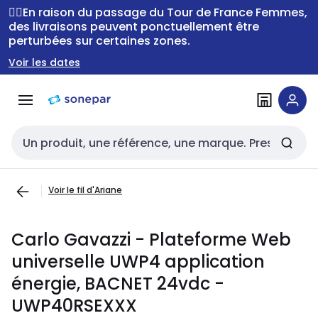
Passer à la
Passer
🚴‍♂️En raison du passage du Tour de France Femmes,
navigation
au
des livraisons peuvent ponctuellement être
perturbées sur certaines zones.
contenu
Voir les dates
Entrée de recherche
Voir le fil d'Ariane
Carlo Gavazzi - Plateforme Web
universelle UWP4 application
énergie, BACNET 24vdc -
UWP40RSEXXX