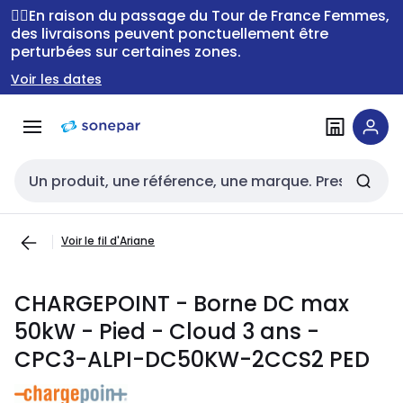
Passer à la
Passer
🚴‍♂️En raison du passage du Tour de France Femmes,
navigation
au
des livraisons peuvent ponctuellement être
perturbées sur certaines zones.
contenu
Voir les dates
Entrée de recherche
Voir le fil d'Ariane
CHARGEPOINT - Borne DC max
50kW - Pied - Cloud 3 ans -
CPC3-ALPI-DC50KW-2CCS2 PED