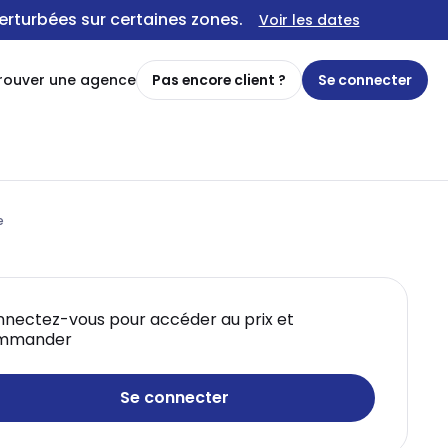
erturbées sur certaines zones.
Voir les dates
rouver une agence
Pas encore client ?
Se connecter
e
nectez-vous pour accéder au prix et
mmander
Se connecter