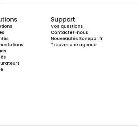
utions
Support
tions
Vos questions
es
Contactez-nous
ités
Nouveautés Sonepar.fr
entations
Trouver une agence
ues
hés
gurateurs
te