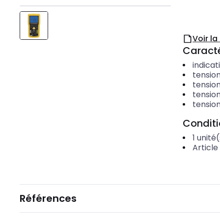
Voir l
Caracté
indicat
tension
tension
tension
tension
Condit
1
unité(
Article
Références