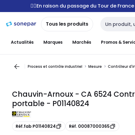
Passer à la
Passer
🚴‍♂️En raison du passage du Tour de Franc
navigation
au
contenu
Tous les produits
Entrée de reche
Actualités
Marques
Marchés
Promos & Servi
Process et contrôle industriel
Mesure
Contrôleur d'in
Chauvin-Arnoux - CA 6524 Contr
portable - P01140824
Copie
Copie
Réf.fab P01140824
Réf. 00087000365