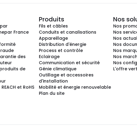
Produits
Nos sol
epar
Fils et câbles
Nos promo
nepar France
Conduits et canalisations
Nos servic
Appareillage
Nos actual
nformité
Distribution d'énergie
Nos docum
 fraude
Process et contrôle
Nos marq
arantie des
Eclairage
Nos marc
buteur
Communication et sécurité
Nos confi
produits de
Génie climatique
L'offre ver
Outillage et accessoires
our
d'installation
 REACH et RoHS
Mobilité et énergie renouvelable
Plan du site