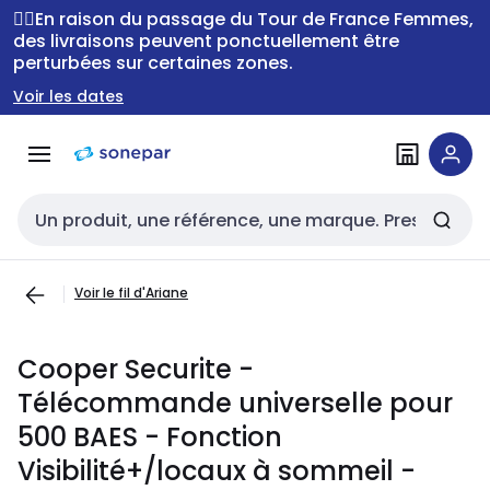
Passer à la
Passer
🚴‍♂️En raison du passage du Tour de France Femmes,
navigation
au
des livraisons peuvent ponctuellement être
perturbées sur certaines zones.
contenu
Voir les dates
Entrée de recherche
Voir le fil d'Ariane
Cooper Securite -
Télécommande universelle pour
500 BAES - Fonction
Visibilité+/locaux à sommeil -