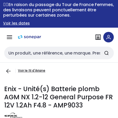
Passer à la
Passer
🚴‍♂️En raison du passage du Tour de France Femmes,
navigation
au
des livraisons peuvent ponctuellement être
perturbées sur certaines zones.
contenu
Voir les dates
Entrée de recherche
Voir le fil d'Ariane
Enix - Unité(s) Batterie plomb
AGM NX 1.2-12 General Purpose FR
12V 1.2Ah F4.8 - AMP9033