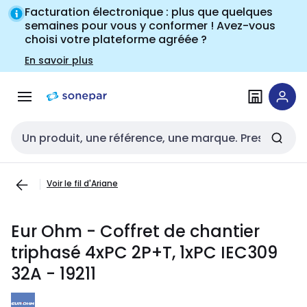
Passer à la
Passer
Facturation électronique : plus que quelques
navigation
au
semaines pour vous y conformer ! Avez-vous
choisi votre plateforme agréée ?
contenu
En savoir plus
Entrée de recherche
Voir le fil d'Ariane
Eur Ohm - Coffret de chantier
triphasé 4xPC 2P+T, 1xPC IEC309
32A - 19211