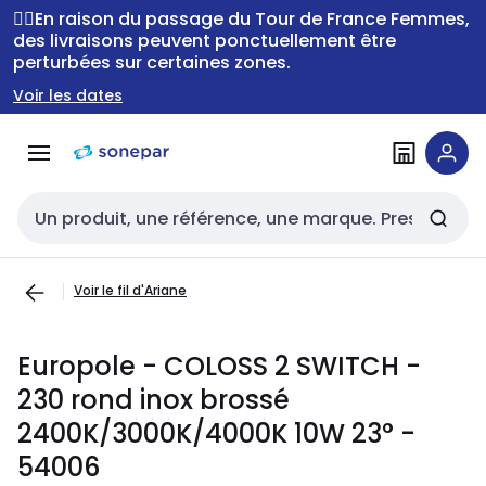
Passer à la
Passer
🚴‍♂️En raison du passage du Tour de France Femmes,
navigation
au
des livraisons peuvent ponctuellement être
perturbées sur certaines zones.
contenu
Voir les dates
Entrée de recherche
Voir le fil d'Ariane
Europole - COLOSS 2 SWITCH -
230 rond inox brossé
2400K/3000K/4000K 10W 23° -
54006