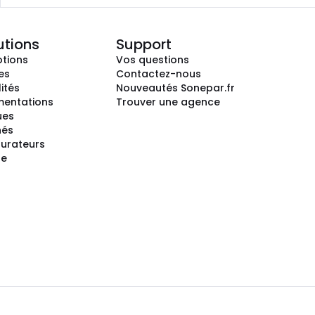
utions
Support
tions
Vos questions
es
Contactez-nous
ités
Nouveautés Sonepar.fr
entations
Trouver une agence
ues
hés
gurateurs
te