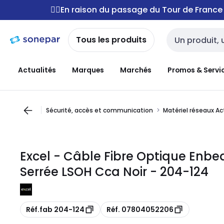
Passer à la
Passer
🚴‍♂️En raison du passage du Tour de Franc
navigation
au
contenu
Tous les produits
Entrée de reche
Actualités
Marques
Marchés
Promos & Servi
Sécurité, accès et communication
Matériel réseaux Ac
Excel - Câble Fibre Optique Enbe
Serrée LSOH Cca Noir - 204-124
Copie
Copie
Réf.fab 204-124
Réf. 07804052206