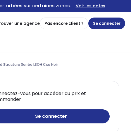
erturbées sur certaines zones.
Voir les dates
rouver une agence
Pas encore client ?
Se connecter
 Structure Serrée LSOH Cca Noir
nectez-vous pour accéder au prix et
mmander
Se connecter