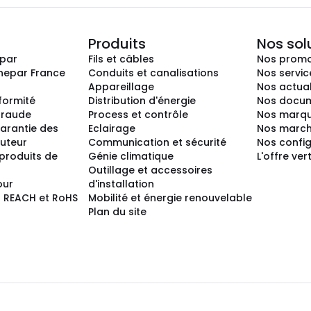
Produits
Nos sol
epar
Fils et câbles
Nos promo
nepar France
Conduits et canalisations
Nos servic
Appareillage
Nos actual
nformité
Distribution d'énergie
Nos docum
 fraude
Process et contrôle
Nos marq
arantie des
Eclairage
Nos marc
buteur
Communication et sécurité
Nos confi
produits de
Génie climatique
L'offre ver
Outillage et accessoires
our
d'installation
 REACH et RoHS
Mobilité et énergie renouvelable
Plan du site