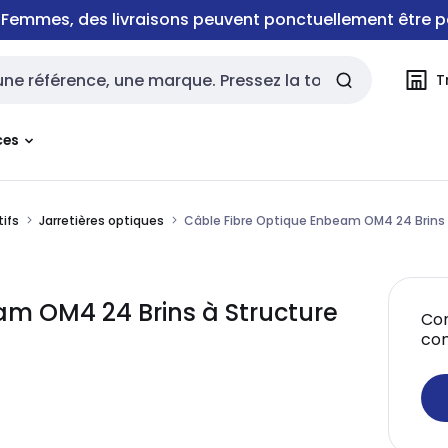
e Femmes, des livraisons peuvent ponctuellement être p
T
rche
ces
tifs
Jarretières optiques
Câble Fibre Optique Enbeam OM4 24 Brins à
am OM4 24 Brins à Structure
Con
co