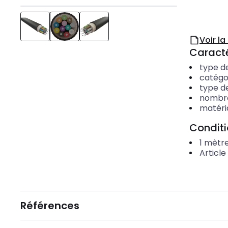
Voir l
Caracté
type de
catégo
type d
nombre
matéri
Condit
1
mètre
Article
Références