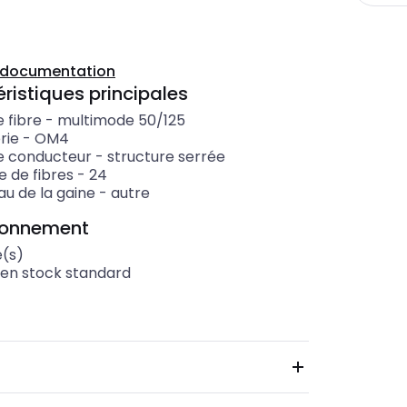
a documentation
ristiques principales
 fibre
-
multimode 50/125
rie
-
OM4
e conducteur
-
structure serrée
 de fibres
-
24
au de la gaine
-
autre
ionnement
(s)
 en stock standard