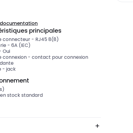
a documentation
ristiques principales
e connecteur
-
RJ45 8(8)
rie
-
6A (IEC)
-
Oui
e connexion
-
contact pour connexion
dante
e
-
jack
ionnement
s)
 en stock standard