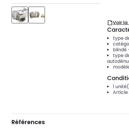
Voir l
Caracté
type d
catégo
blindé
type d
autodénu
modèl
Condit
1
unité(
Article
Références