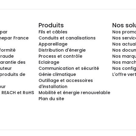
Produits
Nos sol
epar
Fils et câbles
Nos promo
nepar France
Conduits et canalisations
Nos servic
Appareillage
Nos actual
nformité
Distribution d'énergie
Nos docum
 fraude
Process et contrôle
Nos marq
arantie des
Eclairage
Nos marc
buteur
Communication et sécurité
Nos confi
produits de
Génie climatique
L'offre ver
Outillage et accessoires
our
d'installation
 REACH et RoHS
Mobilité et énergie renouvelable
Plan du site