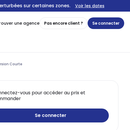
erturbées sur certaines zones.
Voir les dates
rouver une agence
Pas encore client ?
Se connecter
ersion Courte
nectez-vous pour accéder au prix et
mmander
Se connecter