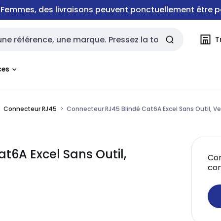
e Femmes, des livraisons peuvent ponctuellement être p
T
rche
ces
Connecteur RJ45
Connecteur RJ45 Blindé Cat6A Excel Sans Outil, V
t6A Excel Sans Outil,
Con
co