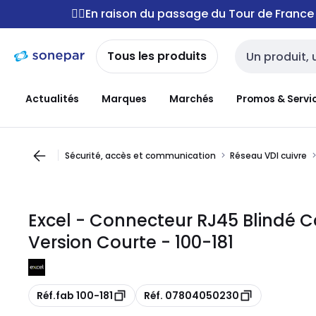
Passer à la
Passer
🚴‍♂️En raison du passage du Tour de Franc
navigation
au
contenu
Tous les produits
Entrée de reche
Actualités
Marques
Marchés
Promos & Servi
Sécurité, accès et communication
Réseau VDI cuivre
Excel - Connecteur RJ45 Blindé Ca
Version Courte - 100-181
Copie
Copie
Réf.fab 100-181
Réf. 07804050230