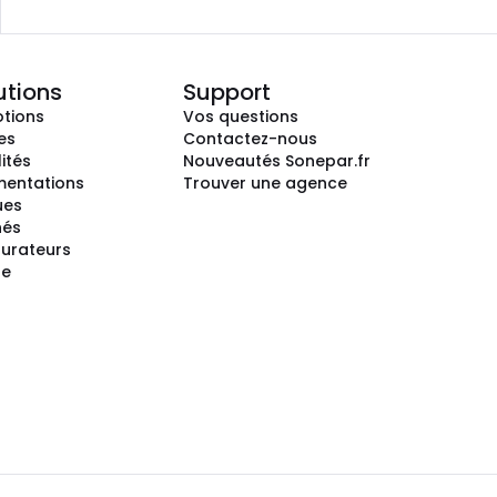
utions
Support
tions
Vos questions
es
Contactez-nous
ités
Nouveautés Sonepar.fr
entations
Trouver une agence
ues
hés
gurateurs
te