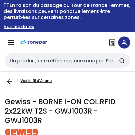
Passer à la
Passer
🚴‍♂️En raison du passage du Tour de France Femmes,
navigation
au
des livraisons peuvent ponctuellement être
perturbées sur certaines zones.
contenu
Voir les dates
Entrée de recherche
Voir le fil d'Ariane
Gewiss - BORNE I-ON COL.RFID
2x22kW T2S - GWJ1003R -
GWJ1003R