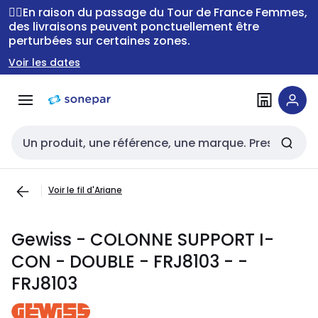
Passer à la
Passer
🚴‍♂️En raison du passage du Tour de France Femmes,
navigation
au
des livraisons peuvent ponctuellement être
perturbées sur certaines zones.
contenu
Voir les dates
Entrée de recherche
Voir le fil d'Ariane
Gewiss - COLONNE SUPPORT I-
CON - DOUBLE - FRJ8103 - -
FRJ8103