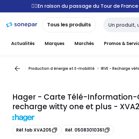
Passer à la
Passer
🚴‍♂️En raison du passage du Tour de Franc
navigation
au
contenu
Tous les produits
Entrée de reche
Actualités
Marques
Marchés
Promos & Servi
Production d énergie et E-mobilité
IRVE - Recharge véh
Hager - Carte Télé-Information-C
recharge witty one et plus - XVA
Copie
Copie
Réf.fab XVA205
Réf. 05083010361