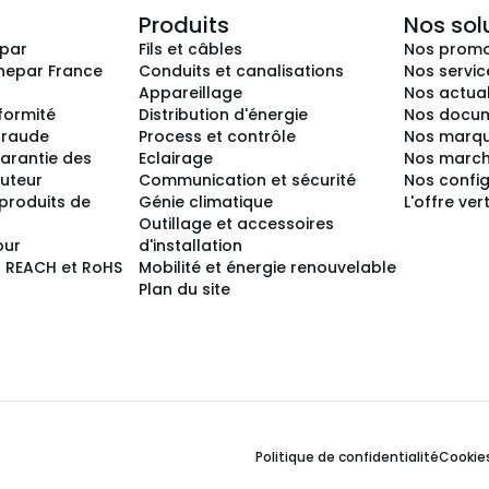
Produits
Nos sol
epar
Fils et câbles
Nos promo
nepar France
Conduits et canalisations
Nos servic
Appareillage
Nos actual
nformité
Distribution d'énergie
Nos docum
 fraude
Process et contrôle
Nos marq
arantie des
Eclairage
Nos marc
buteur
Communication et sécurité
Nos confi
produits de
Génie climatique
L'offre ver
Outillage et accessoires
our
d'installation
 REACH et RoHS
Mobilité et énergie renouvelable
Plan du site
Politique de confidentialité
Cookie