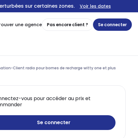
erturbées sur certaines zones.
Voir les dates
rouver une agence
Pas encore client ?
Se connecter
ation-Client radio pour bornes de recharge witty one et plus
nectez-vous pour accéder au prix et
mmander
Se connecter