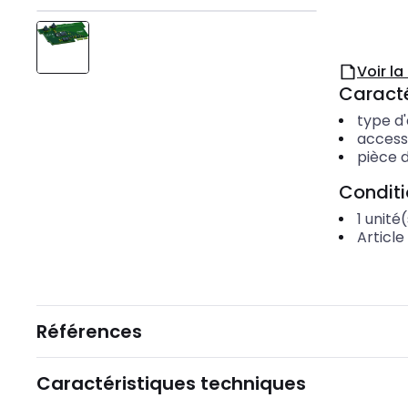
Voir l
Caracté
type d
access
pièce 
Condit
1
unité(
Article
Références
Caractéristiques techniques