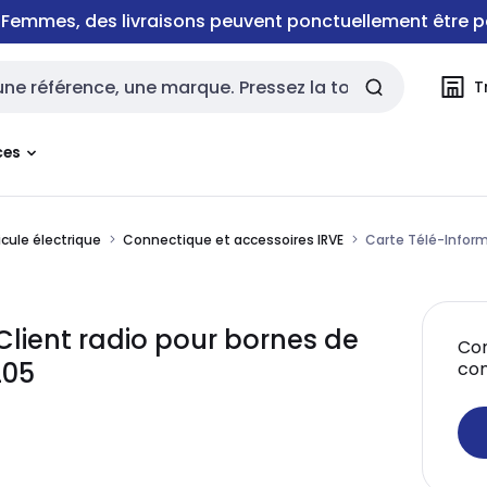
e Femmes, des livraisons peuvent ponctuellement être p
T
rche
ces
icule électrique
Connectique et accessoires IRVE
Carte Télé-Inform
lient radio pour bornes de
Con
205
co