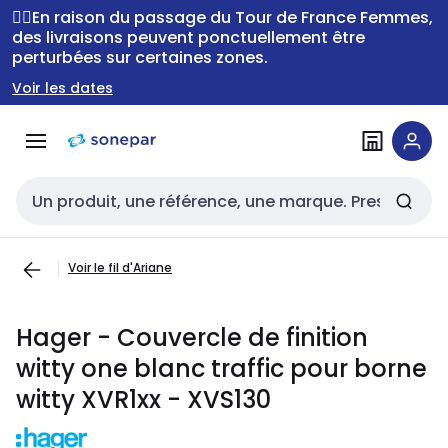
Passer à la
Passer
🚴‍♂️En raison du passage du Tour de France Femmes,
navigation
au
des livraisons peuvent ponctuellement être
perturbées sur certaines zones.
contenu
Voir les dates
Entrée de recherche
Voir le fil d'Ariane
Hager - Couvercle de finition
witty one blanc traffic pour borne
witty XVR1xx - XVS130