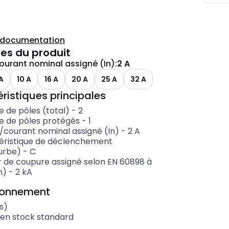
a documentation
es du produit
ourant nominal assigné (In)
:
2 A
A
10 A
16 A
20 A
25 A
32 A
ristiques principales
 de pôles (total)
-
2
 de pôles protégés
-
1
e/courant nominal assigné (In)
-
2
A
éristique de déclenchement
urbe)
-
C
r de coupure assigné selon EN 60898 à
n)
-
2
kA
ionnement
s)
 en stock standard