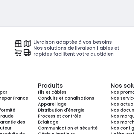
Livraison adaptée à vos besoins
Nos solutions de livraison fiables et
rapides facilitent votre quotidien
Produits
Nos sol
epar
Fils et câbles
Nos promo
nepar France
Conduits et canalisations
Nos servic
Appareillage
Nos actual
nformité
Distribution d'énergie
Nos docum
 fraude
Process et contrôle
Nos marq
arantie des
Eclairage
Nos marc
buteur
Communication et sécurité
Nos confi