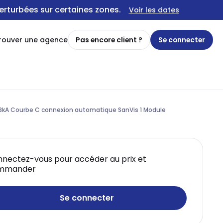
erturbées sur certaines zones.
Voir les dates
rouver une agence
Pas encore client ?
Se connecter
 3kA Courbe C connexion automatique SanVis 1 Module
nectez-vous pour accéder au prix et
mmander
Se connecter