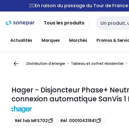
Passer à la
Passer
🚴‍♂️En raison du passage du Tour de Franc
navigation
au
contenu
Tous les produits
Entrée de reche
Actualités
Marques
Marchés
Promos & Servi
Distribution d'énergie
Tableau et coffret résidentiel
Hager - Disjoncteur Phase+ Neut
connexion automatique SanVis 1
Copie
Copie
Réf.fab MFS702
Réf. 00010431941