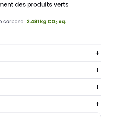
ent des produits verts
e carbone :
2.481
kg
CO
eq.
2