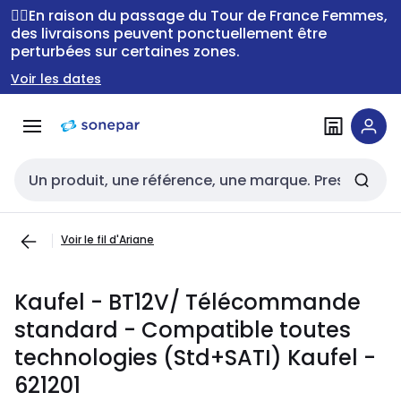
Passer à la
Passer
🚴‍♂️En raison du passage du Tour de France Femmes,
navigation
au
des livraisons peuvent ponctuellement être
perturbées sur certaines zones.
contenu
Voir les dates
Entrée de recherche
Voir le fil d'Ariane
Kaufel - BT12V/ Télécommande
standard - Compatible toutes
technologies (Std+SATI) Kaufel -
621201