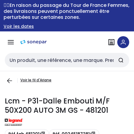
Passer à la
Passer
🚴‍♂️En raison du passage du Tour de France Femmes,
navigation
au
des livraisons peuvent ponctuellement être
perturbées sur certaines zones.
contenu
Voir les dates
Entrée de recherche
Voir le fil d'Ariane
Lcm - P31-Dalle Embouti M/F
50X200 AUTO 3M GS - 481201
Copie
Copie
Réf.fab 481201
Réf. 00245187281