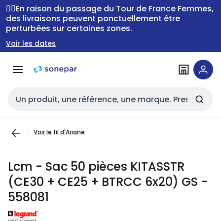
Passer à la
Passer
🚴‍♂️En raison du passage du Tour de France Femmes,
navigation
au
des livraisons peuvent ponctuellement être
perturbées sur certaines zones.
contenu
Voir les dates
Entrée de recherche
Voir le fil d'Ariane
Lcm - Sac 50 pièces KITASSTR
(CE30 + CE25 + BTRCC 6x20) GS -
558081