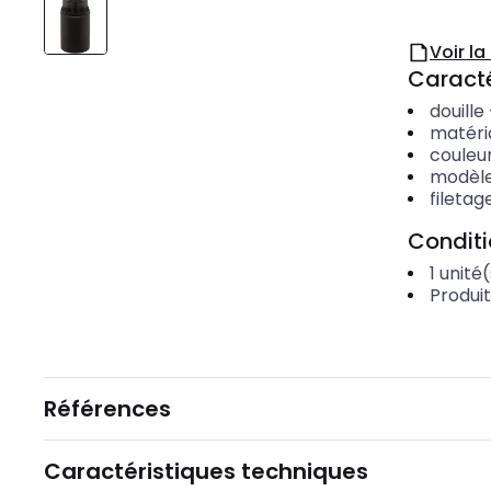
Voir l
Caracté
douille
matéri
couleu
modèl
filetag
Condit
1
unité(
Produi
Références
Caractéristiques techniques