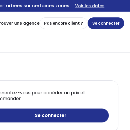
erturbées sur certaines zones.
Voir les dates
rouver une agence
Pas encore client ?
Se connecter
nectez-vous pour accéder au prix et
mmander
Se connecter