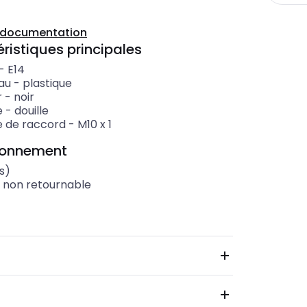
a documentation
ristiques principales
-
E14
au
-
plastique
r
-
noir
e
-
douille
e de raccord
-
M10 x 1
ionnement
s)
t non retournable