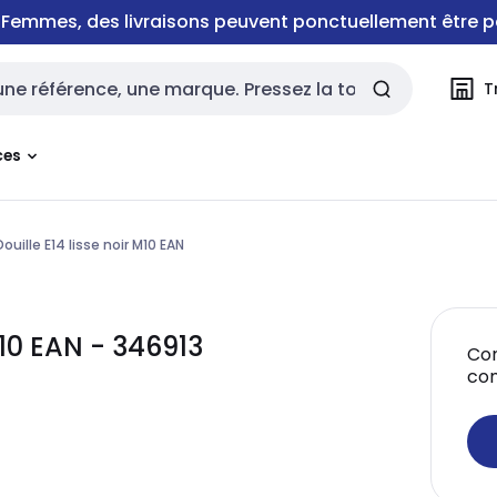
e Femmes, des livraisons peuvent ponctuellement être p
T
rche
ces
Douille E14 lisse noir M10 EAN
M10 EAN - 346913
Con
co