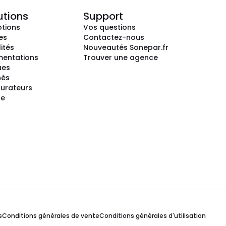
utions
Support
tions
Vos questions
es
Contactez-nous
ités
Nouveautés Sonepar.fr
entations
Trouver une agence
ues
hés
gurateurs
te
s
Conditions générales de vente
Conditions générales d'utilisation