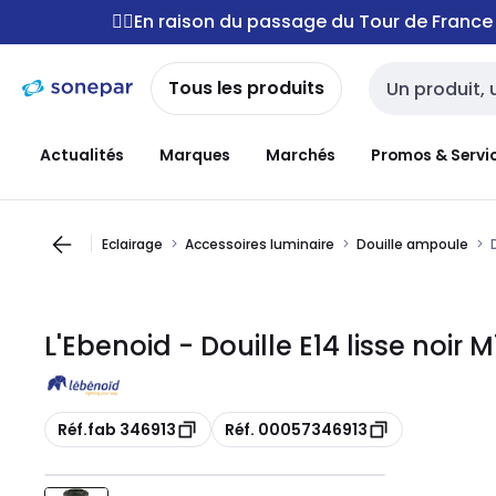
Passer à la
Passer
🚴‍♂️En raison du passage du Tour de Franc
navigation
au
contenu
Tous les produits
Entrée de reche
Actualités
Marques
Marchés
Promos & Servi
Eclairage
Accessoires luminaire
Douille ampoule
L'Ebenoid - Douille E14 lisse noir 
Copie
Copie
Réf.fab 346913
Réf. 00057346913