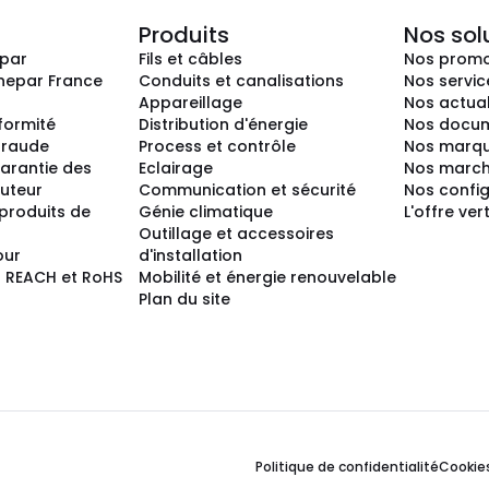
Produits
Nos sol
epar
Fils et câbles
Nos promo
nepar France
Conduits et canalisations
Nos servic
Appareillage
Nos actual
nformité
Distribution d'énergie
Nos docum
 fraude
Process et contrôle
Nos marq
arantie des
Eclairage
Nos marc
buteur
Communication et sécurité
Nos confi
produits de
Génie climatique
L'offre ver
Outillage et accessoires
our
d'installation
 REACH et RoHS
Mobilité et énergie renouvelable
Plan du site
Politique de confidentialité
Cookie