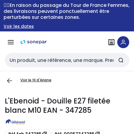
Passer à la
Passer
🚴‍♂️En raison du passage du Tour de France Femmes,
navigation
au
des livraisons peuvent ponctuellement être
perturbées sur certaines zones.
contenu
Voir les dates
Entrée de recherche
Voir le fil d'Ariane
L'Ebenoid - Douille E27 filetée
blanc M10 EAN - 347285
Copie
Copie
Réf.fab 347285
Réf. 00057347285