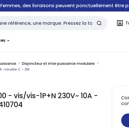
e Femmes, des livraisons peuvent ponctuellement être p
T
rche
ces
puissance
Disjoncteur et inter puissance modulaire
A -courbe C - 2M
00 - vis/vis-1P+N 230V~ 10A -
Con
410704
co