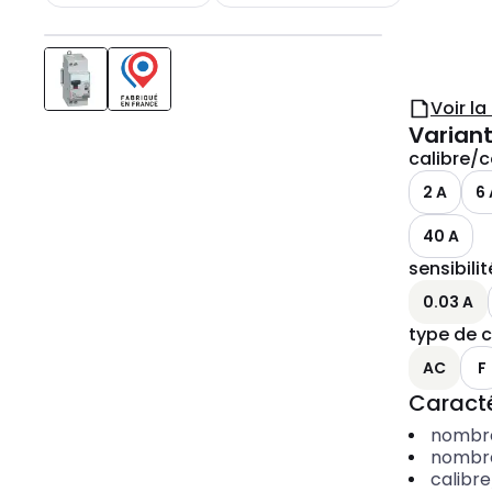
Voir l
Variant
calibre/c
2 A
6 
40 A
sensibili
0.03 A
type de c
AC
F
Caracté
nombre
nombre
calibr