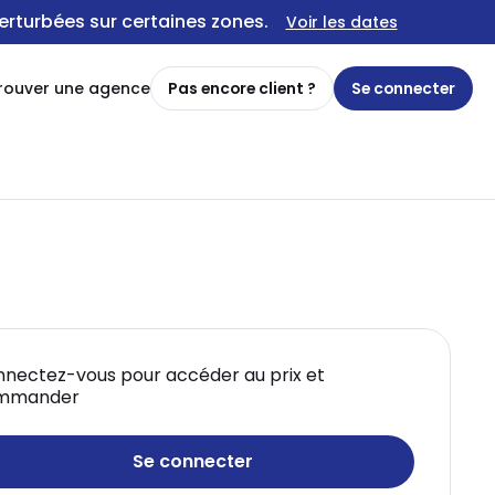
erturbées sur certaines zones.
Voir les dates
rouver une agence
Pas encore client ?
Se connecter
nectez-vous pour accéder au prix et
mmander
Se connecter