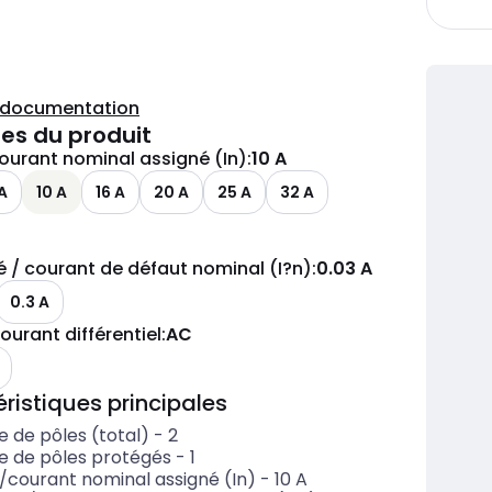
a documentation
es du produit
ourant nominal assigné (In)
:
10 A
A
10 A
16 A
20 A
25 A
32 A
té / courant de défaut nominal (I?n)
:
0.03 A
0.3 A
ourant différentiel
:
AC
ristiques principales
 de pôles (total)
-
2
 de pôles protégés
-
1
e/courant nominal assigné (In)
-
10
A