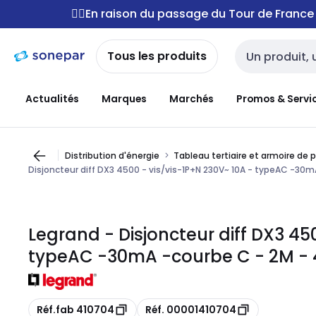
Passer à la
Passer
🚴‍♂️En raison du passage du Tour de Franc
navigation
au
contenu
Tous les produits
Entrée de reche
Actualités
Marques
Marchés
Promos & Servi
Distribution d'énergie
Tableau tertiaire et armoire de 
Disjoncteur diff DX3 4500 - vis/vis-1P+N 230V~ 10A - typeAC -30m
Legrand - Disjoncteur diff DX3 45
typeAC -30mA -courbe C - 2M - 
Copie
Copie
Réf.fab 410704
Réf. 00001410704