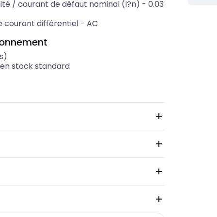
lité / courant de défaut nominal (I?n)
-
0.03
 courant différentiel
-
AC
ionnement
s)
 en stock standard