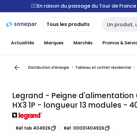
Passer à la
Passer
🚴‍♂️En raison du passage du Tour de Franc
navigation
au
contenu
Tous les produits
Entrée de reche
Actualités
Marques
Marchés
Promos & Servi
Distribution d'énergie
Tableau et coffret résidentiel
Legrand - Peigne d'alimentation 
HX3 1P - longueur 13 modules - 
Copie
Copie
Réf.fab 404926
Réf. 00001404926