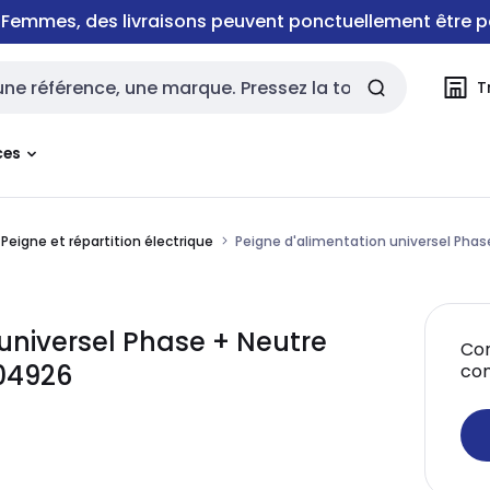
e Femmes, des livraisons peuvent ponctuellement être p
T
rche
ces
Peigne et répartition électrique
Peigne d'alimentation universel Phas
universel Phase + Neutre
Con
404926
co