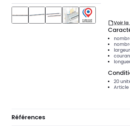
Voir l
Caracté
nombre
nombre
largeu
couran
longue
Condit
20
unit
Article
Références