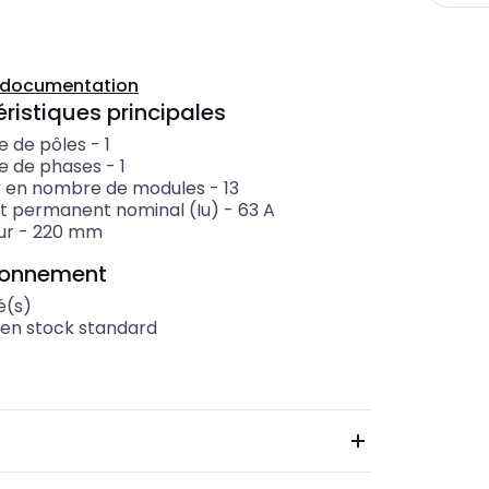
a documentation
ristiques principales
 de pôles
-
1
 de phases
-
1
r en nombre de modules
-
13
t permanent nominal (Iu)
-
63
A
ur
-
220
mm
ionnement
é(s)
 en stock standard