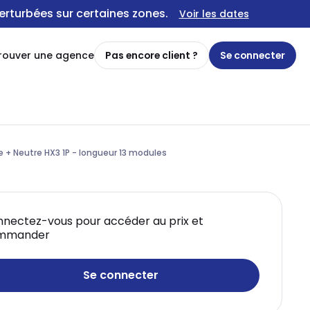
erturbées sur certaines zones.
Voir les dates
rouver une agence
Pas encore client ?
Se connecter
e + Neutre HX3 1P - longueur 13 modules
nectez-vous pour accéder au prix et
mmander
Se connecter