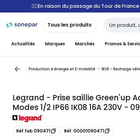
Passer à la
Passer
🚴‍♂️En raison du passage du Tour de Franc
navigation
au
contenu
Tous les produits
Entrée de reche
Actualités
Marques
Marchés
Promos & Servi
Production d énergie et E-mobilité
IRVE - Recharge véh
Legrand - Prise saillie Green'up A
Modes 1/2 IP66 IK08 16A 230V - 0
Copie
Copie
Réf.fab 090471
Réf. 00001090471