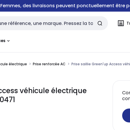
e Femmes, des livraisons peuvent ponctuellement être p
T
rche
ces
icule électrique
Prise renforcée AC
Prise saillie Green'up Access véh
ccess véhicule électrique
Con
90471
co