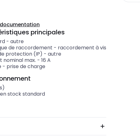
a documentation
ristiques principales
rd
-
autre
que de raccordement
-
raccordement à vis
de protection (IP)
-
autre
t nominal max.
-
16
A
e
-
prise de charge
ionnement
s)
 en stock standard