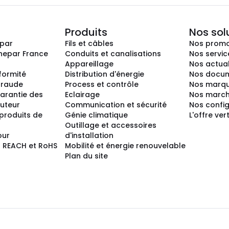
Produits
Nos sol
epar
Fils et câbles
Nos promo
nepar France
Conduits et canalisations
Nos servic
Appareillage
Nos actual
nformité
Distribution d'énergie
Nos docum
 fraude
Process et contrôle
Nos marq
arantie des
Eclairage
Nos marc
buteur
Communication et sécurité
Nos confi
produits de
Génie climatique
L'offre ver
Outillage et accessoires
our
d'installation
 REACH et RoHS
Mobilité et énergie renouvelable
Plan du site