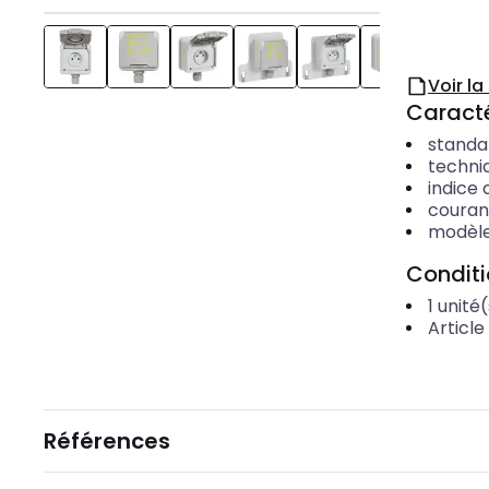
Voir l
Caracté
standa
techni
indice 
couran
modèl
Condit
1
unité(
Article
Références