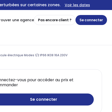
erturbées sur certaines zones.
Voir les dates
rouver une agence
Pas encore client ?
Se connecter
icule électrique Modes 1/2 IP66 IK08 16A 230V
nectez-vous pour accéder au prix et
mmander
Se connecter