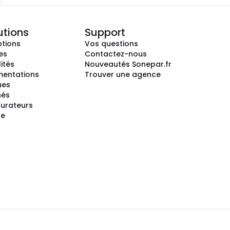
utions
Support
tions
Vos questions
es
Contactez-nous
ités
Nouveautés Sonepar.fr
entations
Trouver une agence
ues
hés
gurateurs
te