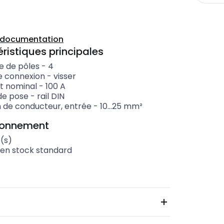
a documentation
ristiques principales
 de pôles
-
4
e connexion
-
visser
t nominal
-
100
A
de pose
-
rail DIN
n de conducteur, entrée
-
10...25
mm²
ionnement
é(s)
 en stock standard