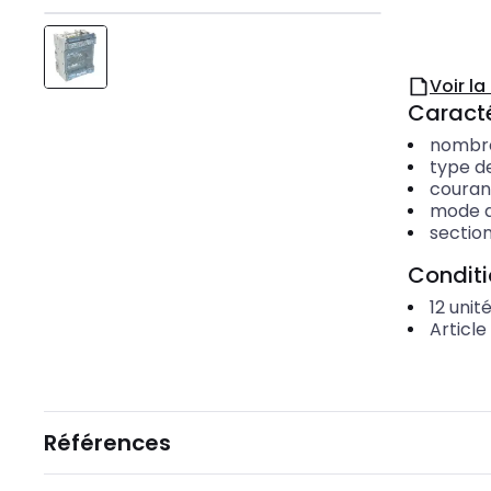
Voir l
Caracté
nombre
type d
couran
mode 
sectio
Condit
12
unit
Article
Références