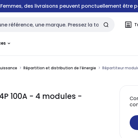
e Femmes, des livraisons peuvent ponctuellement être p
T
rche
ces
puissance
Répartition et distribution de l’énergie
Répartiteur modul
4P 100A - 4 modules -
Con
co