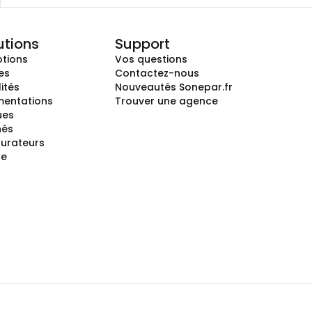
utions
Support
tions
Vos questions
es
Contactez-nous
ités
Nouveautés Sonepar.fr
entations
Trouver une agence
ues
hés
gurateurs
te