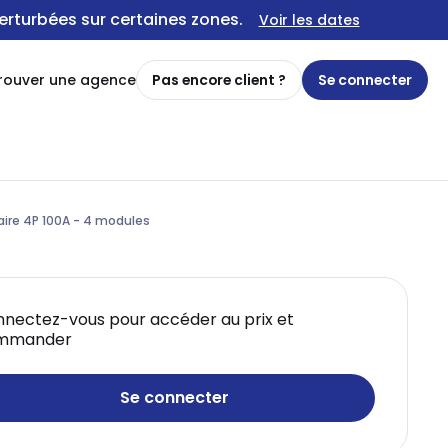
erturbées sur certaines zones.
Voir les dates
rouver une agence
Pas encore client ?
Se connecter
aire 4P 100A - 4 modules
nectez-vous pour accéder au prix et
mmander
Se connecter