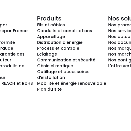
Produits
Nos sol
epar
Fils et câbles
Nos promo
nepar France
Conduits et canalisations
Nos servic
Appareillage
Nos actual
nformité
Distribution d'énergie
Nos docum
 fraude
Process et contrôle
Nos marq
arantie des
Eclairage
Nos marc
buteur
Communication et sécurité
Nos confi
produits de
Génie climatique
L'offre ver
Outillage et accessoires
our
d'installation
 REACH et RoHS
Mobilité et énergie renouvelable
Plan du site