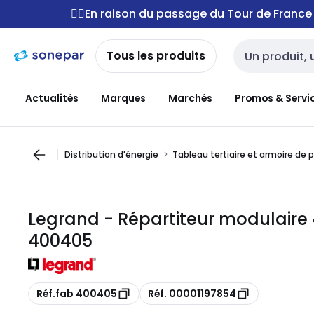
Passer à la
Passer
🚴‍♂️En raison du passage du Tour de Franc
navigation
au
contenu
Tous les produits
Entrée de reche
Actualités
Marques
Marchés
Promos & Servi
Distribution d'énergie
Tableau tertiaire et armoire de 
Legrand - Répartiteur modulaire 
400405
Copie
Copie
Réf.fab 400405
Réf. 00001197854