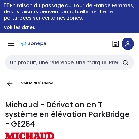
Passer à la
Passer
🚴‍♂️En raison du passage du Tour de France Femmes,
navigation
au
des livraisons peuvent ponctuellement être
perturbées sur certaines zones.
contenu
Voir les dates
Entrée de recherche
Voir le fil d'Ariane
Michaud - Dérivation en T
système en élévation ParkBridge
- GE284