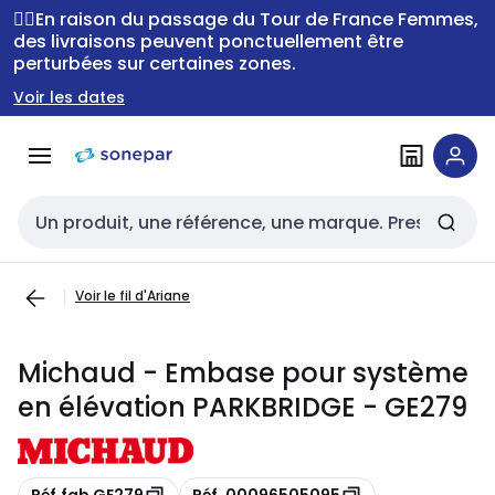
Passer à la
Passer
🚴‍♂️En raison du passage du Tour de France Femmes,
navigation
au
des livraisons peuvent ponctuellement être
perturbées sur certaines zones.
contenu
Voir les dates
Entrée de recherche
Voir le fil d'Ariane
Michaud - Embase pour système
en élévation PARKBRIDGE - GE279
Copie
Copie
Réf.fab GE279
Réf. 00096505095